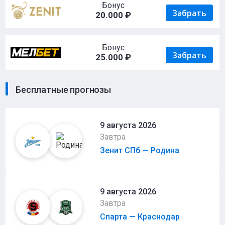
Бонус
Забрать
20.000 ₽
Бонус
Забрать
25.000 ₽
Бесплатные прогнозы
9 августа 2026
Завтра
Зенит СПб — Родина
9 августа 2026
Завтра
Спарта — Краснодар