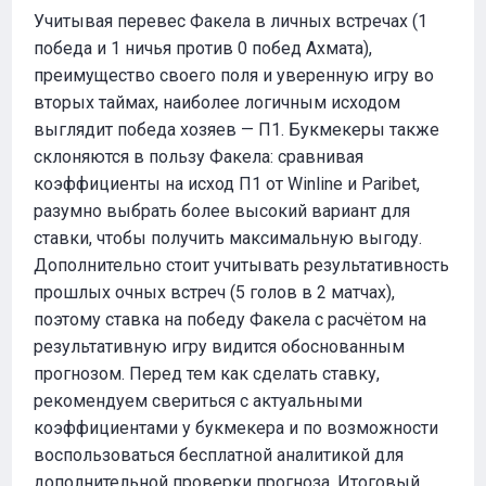
Учитывая перевес Факела в личных встречах (1
победа и 1 ничья против 0 побед Ахмата),
преимущество своего поля и уверенную игру во
вторых таймах, наиболее логичным исходом
выглядит победа хозяев — П1. Букмекеры также
склоняются в пользу Факела: сравнивая
коэффициенты на исход П1 от Winline и Paribet,
разумно выбрать более высокий вариант для
ставки, чтобы получить максимальную выгоду.
Дополнительно стоит учитывать результативность
прошлых очных встреч (5 голов в 2 матчах),
поэтому ставка на победу Факела с расчётом на
результативную игру видится обоснованным
прогнозом. Перед тем как сделать ставку,
рекомендуем свериться с актуальными
коэффициентами у букмекера и по возможности
воспользоваться бесплатной аналитикой для
дополнительной проверки прогноза. Итоговый