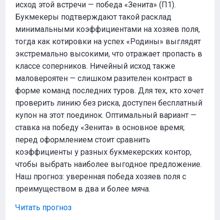
исход этой встречи — победа «Зенита» (П1).
Букмекеры подтверждают такой расклад
минимальными коэффициентами на хозяев поля,
тогда как котировки на успех «Родины» выглядят
экстремально высокими, что отражает пропасть в
классе соперников. Ничейный исход также
маловероятен — слишком разителен контраст в
форме команд последних туров. Для тех, кто хочет
проверить линию без риска, доступен бесплатный
купон на этот поединок. Оптимальный вариант —
ставка на победу «Зенита» в основное время;
перед оформлением стоит сравнить
коэффициенты у разных букмекерских контор,
чтобы выбрать наиболее выгодное предложение.
Наш прогноз: уверенная победа хозяев поля с
преимуществом в два и более мяча.
Читать прогноз