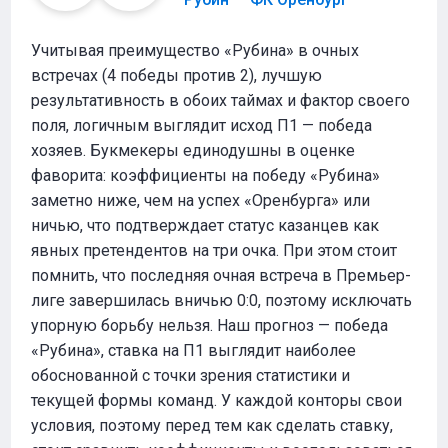
Учитывая преимущество «Рубина» в очных
встречах (4 победы против 2), лучшую
результативность в обоих таймах и фактор своего
поля, логичным выглядит исход П1 — победа
хозяев. Букмекеры единодушны в оценке
фаворита: коэффициенты на победу «Рубина»
заметно ниже, чем на успех «Оренбурга» или
ничью, что подтверждает статус казанцев как
явных претендентов на три очка. При этом стоит
помнить, что последняя очная встреча в Премьер-
лиге завершилась вничью 0:0, поэтому исключать
упорную борьбу нельзя. Наш прогноз — победа
«Рубина», ставка на П1 выглядит наиболее
обоснованной с точки зрения статистики и
текущей формы команд. У каждой конторы свои
условия, поэтому перед тем как сделать ставку,