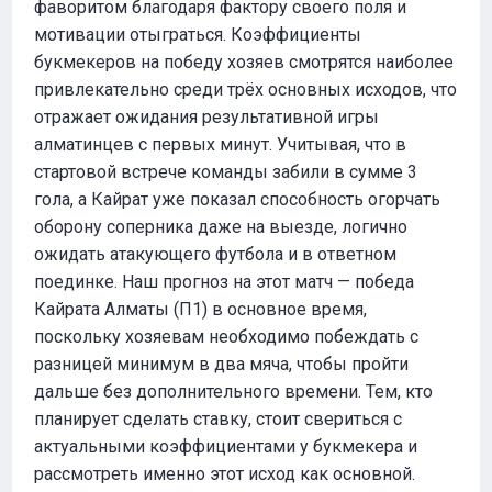
фаворитом благодаря фактору своего поля и
мотивации отыграться. Коэффициенты
букмекеров на победу хозяев смотрятся наиболее
привлекательно среди трёх основных исходов, что
отражает ожидания результативной игры
алматинцев с первых минут. Учитывая, что в
стартовой встрече команды забили в сумме 3
гола, а Кайрат уже показал способность огорчать
оборону соперника даже на выезде, логично
ожидать атакующего футбола и в ответном
поединке. Наш прогноз на этот матч — победа
Кайрата Алматы (П1) в основное время,
поскольку хозяевам необходимо побеждать с
разницей минимум в два мяча, чтобы пройти
дальше без дополнительного времени. Тем, кто
планирует сделать ставку, стоит свериться с
актуальными коэффициентами у букмекера и
рассмотреть именно этот исход как основной.