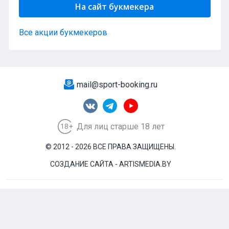
На сайт букмекера
Все акции букмекеров
mail@sport-booking.ru
Для лиц старше 18 лет
© 2012 - 2026 ВСЕ ПРАВА ЗАЩИЩЕНЫ.
СОЗДАНИЕ САЙТА - ARTISMEDIA.BY
Политика конфиденциальности
Правила сайта
Обработка персональных данных