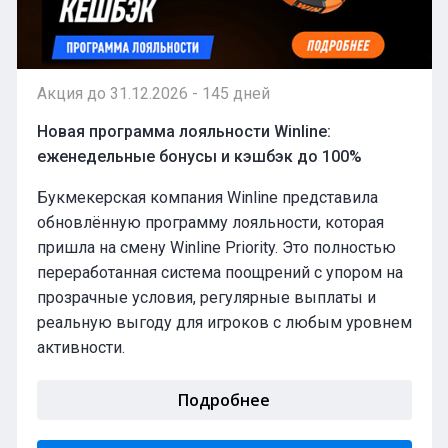
Акция до 31.12.2026 - 145 дней
Новая программа лояльности Winline:
еженедельные бонусы и кэшбэк до 100%
Букмекерская компания Winline представила
обновлённую программу лояльности, которая
пришла на смену Winline Priority. Это полностью
переработанная система поощрений с упором на
прозрачные условия, регулярные выплаты и
реальную выгоду для игроков с любым уровнем
активности.
Подробнее