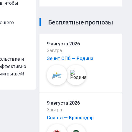
в, чтобы
Бесплатные прогнозы
яющего
9 августа 2026
Завтра
Зенит СПб — Родина
ольствие и
 эффективно
выигрышей!
9 августа 2026
Завтра
Спарта — Краснодар