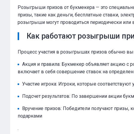
Розыгрыши призов от букмекера — это специальн
призы, такие как деньги, бесплатные ставки, элек
розыгрыши могут проводиться периодически или в
Как работают розыгрыши при
Процесс участия в розыгрышах призов обычно вы
Акция и правила: Букмекер объявляет акцию с р
включает в себя совершение ставок на определен
Участие игрока: Игроки, которые соответствуют
Подсчет результатов: По завершении акции букм
Вручение призов: Победители получают призы,
подарками
.