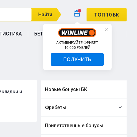
ТОП 10 БК
Найти
ТИСТИКА
БЕТТИНГ-ЦЕНТР
...
АКТИВИРУЙТЕ ФРИБЕТ
10.000 РУБЛЕЙ
ПОЛУЧИТЬ
Новые бонусы БК
акладки и
Фрибеты
Приветственные бонусы