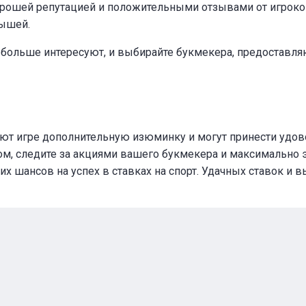
орошей репутацией и положительными отзывами от игроко
рышей.
с больше интересуют, и выбирайте букмекера, предоставл
ют игре дополнительную изюминку и могут принести удов
ом, следите за акциями вашего букмекера и максимально
 шансов на успех в ставках на спорт. Удачных ставок и 