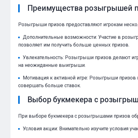
Преимущества розыгрышей п
Розыгрыши призов предоставляют игрокам неско
Дополнительные возможности: Участие в розыг
позволяет им получить больше ценных призов.
Увлекательность: Розыгрыши призов делают игру
на неожиданные выигрыши.
Мотивация к активной игре: Розыгрыши призов м
совершать больше ставок.
Выбор букмекера с розыгры
При выборе букмекера с розыгрышами призов об
Условия акции: Внимательно изучите условия уч