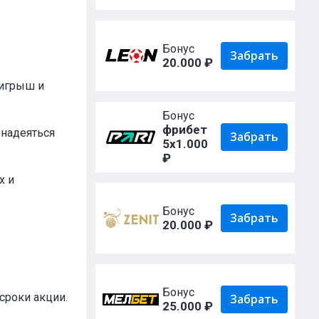
Бонус
Забрать
20.000 ₽
ыигрыш и
Бонус
фрибет
 надеяться
Забрать
5х1.000
₽
х и
Бонус
Забрать
20.000 ₽
Бонус
сроки акции.
Забрать
25.000 ₽