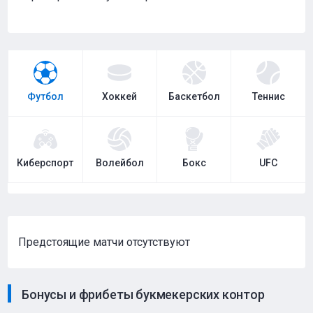
Футбол
Хоккей
Баскетбол
Теннис
Киберспорт
Волейбол
Бокс
UFC
Предстоящие матчи отсутствуют
Бонусы и фрибеты букмекерских контор