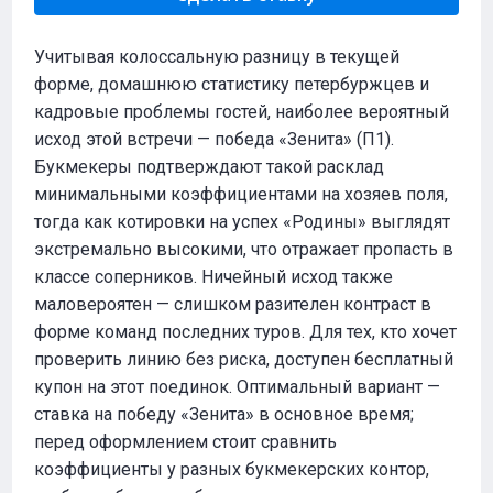
Учитывая колоссальную разницу в текущей
форме, домашнюю статистику петербуржцев и
кадровые проблемы гостей, наиболее вероятный
исход этой встречи — победа «Зенита» (П1).
Букмекеры подтверждают такой расклад
минимальными коэффициентами на хозяев поля,
тогда как котировки на успех «Родины» выглядят
экстремально высокими, что отражает пропасть в
классе соперников. Ничейный исход также
маловероятен — слишком разителен контраст в
форме команд последних туров. Для тех, кто хочет
проверить линию без риска, доступен бесплатный
купон на этот поединок. Оптимальный вариант —
ставка на победу «Зенита» в основное время;
перед оформлением стоит сравнить
коэффициенты у разных букмекерских контор,