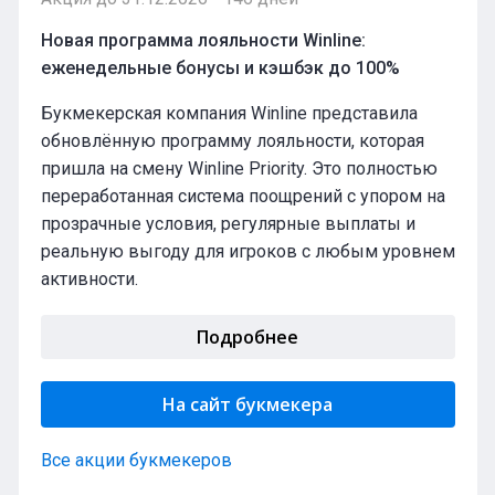
Новая программа лояльности Winline:
еженедельные бонусы и кэшбэк до 100%
Букмекерская компания Winline представила
обновлённую программу лояльности, которая
пришла на смену Winline Priority. Это полностью
переработанная система поощрений с упором на
прозрачные условия, регулярные выплаты и
реальную выгоду для игроков с любым уровнем
активности.
Подробнее
На сайт букмекера
Все акции букмекеров