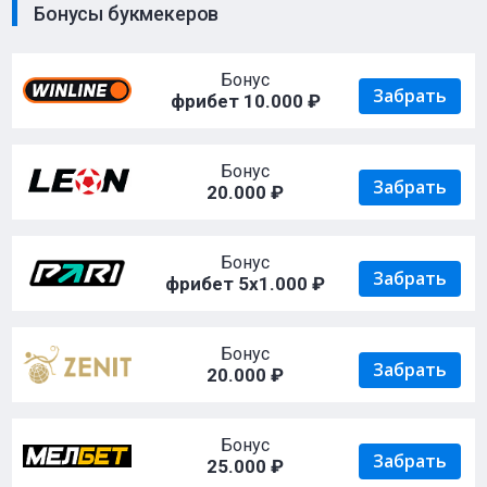
Бонусы букмекеров
Бонус
Забрать
фрибет 10.000 ₽
Бонус
Забрать
20.000 ₽
Бонус
Забрать
фрибет 5х1.000 ₽
Бонус
Забрать
20.000 ₽
Бонус
Забрать
25.000 ₽