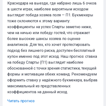
Краснодара на выезде, где набрано лишь 6 очков
в шести играх, наиболее вероятным исходом
выглядит победа хозяев поля — П1. Букмекеры
тоже склоняются к этому варианту:
коэффициенты на успех Спарты заметно ниже,
чем на ничью или победу гостей, что отражает
более высокие шансы хозяев по оценке
аналитиков. Для тех, кто хочет протестировать
подход без лишнего риска, доступен бесплатный
купон именно под этот исход. Наш прогноз: ставка
на победу Спарты (П1) выглядит наиболее
обоснованной с точки зрения статистики, текущей
формы и мотивации обеих команд. Рекомендуем
оформить ставку у надёжного букмекера, выбрав
максимальный из представленных
коэффициентов на данный исход.
Читать прогноз