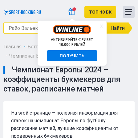
ТОП 10 БК
Найти
АКТИВИРУЙТЕ ФРИБЕТ
10.000 РУБЛЕЙ
Главная
Беттинг-центр
Футбол
ПОЛУЧИТЬ
Чемпионат Европы 2024
Чемпионат Европы 2024 –
коэффициенты букмекеров для
ставок, расписание матчей
На этой странице – полезная информация для
ставок на чемпионат Европы по футболу:
расписание матчей, лучшие коэффициенты от
проверенных букмекеров.