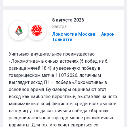
8 августа 2026
Завтра
Локомотив Москва — Акрон
Тольятти
Учитывая внушительное преимущество
«Локомотива» в очных встречах (5 побед из 6,
разница мячей 18:4) и уверенную победу в
товарищеском матче 11.07.2026, логичным
выглядит исход П1 — победа «Локомотива» в
основное время. Букмекеры оценивают этот
исход как наиболее вероятный, выставляя на него
минимальные коэффициенты среди всех рынков
на эту игру, тогда как ничья и победа «Акрона»
расцениваются как гораздо менее реалистичные
варианты. Для тех, кто хочет свериться со