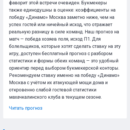
фаворит этой встречи очевиден. Букмекеры
также единодушны в оценке: коэффициенты на
победу «Динамо» Москва заметно ниже, чем на
успех гостей или ничейный исход, что отражает
реальную разницу в силе команд. Наш прогноз на
матч — победа хозяев поля, исход П1. Для
болельщиков, которые хотят сделать ставку на эту
игру, доступен бесплатный прогноз с разбором
статистики и формы обеих команд — это удобный
ориентир перед выбором букмекерской конторы.
Рекомендуем ставку именно на победу «Динамо»
Москва с учётом их атакующей мощи дома и
откровенно слабой гостевой статистики
махачкалинского клуба в текущем сезоне.
Читать прогноз