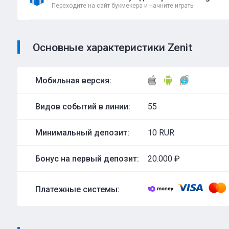
Переходите на сайт букмекера и начните играть
Основные характеристики Zenit
Мобильная версия:
Видов событий в линии:
55
Минимальный депозит:
10 RUR
Бонус на первый депозит:
20.000 ₽
Платежные системы: