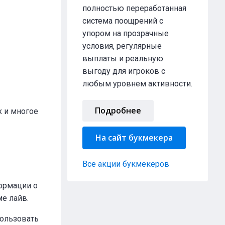
полностью переработанная
система поощрений с
упором на прозрачные
условия, регулярные
выплаты и реальную
выгоду для игроков с
любым уровнем активности.
Подробнее
х и многое
На сайт букмекера
Все акции букмекеров
формации о
ме лайв.
пользовать