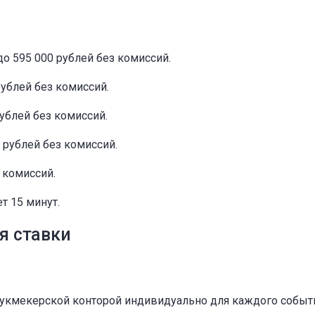
 до 595 000 рублей без комиссий.
ублей без комиссий.
блей без комиссий.
 рублей без комиссий.
 комиссий.
т 15 минут.
я ставки
укмекерской конторой индивидуально для каждого событи