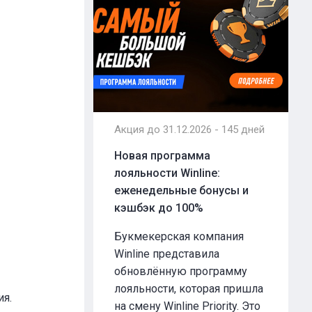
Акция до 31.12.2026 - 145 дней
Новая программа
лояльности Winline:
еженедельные бонусы и
кэшбэк до 100%
Букмекерская компания
Winline представила
обновлённую программу
лояльности, которая пришла
я.
на смену Winline Priority. Это