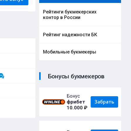
Рейтинги букмекерских
контор в России
Рейтинг надежности БК
Мобильные букмекеры
Бонусы букмекеров
Бонус
Забрать
фрибет
10.000 ₽