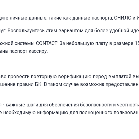
ите личные данные, такие как данные паспорта, СНИЛС и 
уг: Воспользуйтесь этим вариантом для более удобной ид
ежной системы CONTACT: За небольшую плату в размере 1
ив паспорт кассиру.
раво провести повторную верификацию перед выплатой в
рушение правил БК. В таком случае возможна предоставлен
я - важные шаги для обеспечения безопасности и честности
те необходимую информацию для полноценного пользован