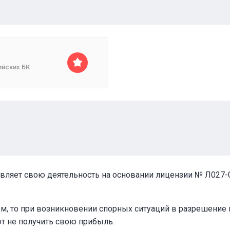
ийских БК
вляет свою деятельность на основании лицензии № Л027-
ом, то при возникновении спорных ситуаций в разрешение
т не получить свою прибыль.