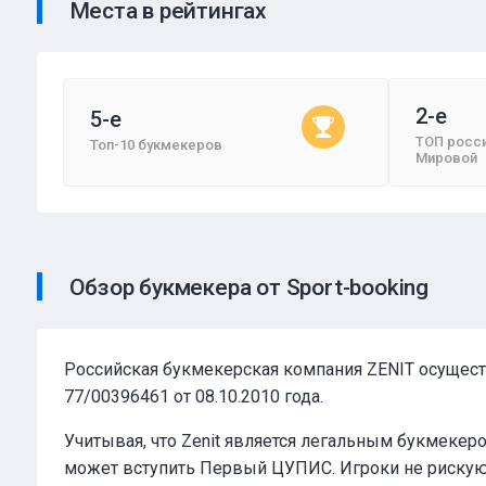
Места в рейтингах
2-e
5-e
ТОП росс
Топ-10 букмекеров
Мировой
Обзор букмекера от Sport-booking
Российская букмекерская компания ZENIT осущест
77/00396461 от 08.10.2010 года.
Учитывая, что Zenit является легальным букмекер
может вступить Первый ЦУПИС. Игроки не рискую