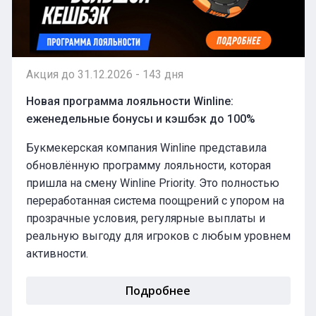
Акция до 31.12.2026 - 143 дня
Новая программа лояльности Winline:
еженедельные бонусы и кэшбэк до 100%
Букмекерская компания Winline представила
обновлённую программу лояльности, которая
пришла на смену Winline Priority. Это полностью
переработанная система поощрений с упором на
прозрачные условия, регулярные выплаты и
реальную выгоду для игроков с любым уровнем
активности.
Подробнее