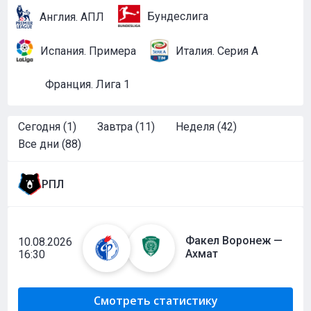
Бундеслига
Англия. АПЛ
Испания. Примера
Италия. Серия А
Франция. Лига 1
Сегодня (1)
Завтра (11)
Неделя (42)
Все дни (88)
РПЛ
Факел Воронеж —
10.08.2026
Ахмат
16:30
Смотреть статистику