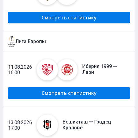
Смотреть статистику
Лига Европы
Иберия 1999 —
11.08.2026
Ларн
16:00
Смотреть статистику
Бешикташ — Градец
13.08.2026
Кралове
17:00