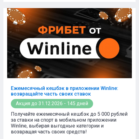
Ежемесячный кешбэк в приложении Winline:
возвращайте часть своих ставок
Акция до 31.12.2026 - 145 дней
Получайте ежемесячный кешбэк до 5 000 рублей
за ставки на спорт в мобильном приложении
Winline, выбирая выгодные категории и
возвращая часть своих средств!