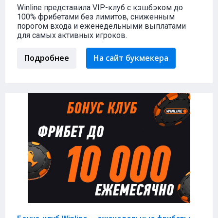
Winline представила VIP-клуб с кэшбэком до
100% фрибетами без лимитов, сниженным
порогом входа и еженедельными выплатами
для самых активных игроков.
Подробнее
На сайт букмекера