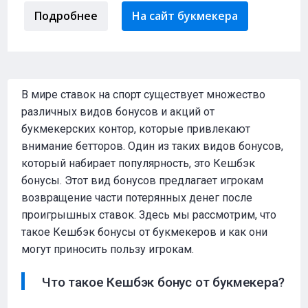
Подробнее
На сайт букмекера
В мире ставок на спорт существует множество
различных видов бонусов и акций от
букмекерских контор, которые привлекают
внимание бетторов. Один из таких видов бонусов,
который набирает популярность, это Кешбэк
бонусы. Этот вид бонусов предлагает игрокам
возвращение части потерянных денег после
проигрышных ставок. Здесь мы рассмотрим, что
такое Кешбэк бонусы от букмекеров и как они
могут приносить пользу игрокам.
Что такое Кешбэк бонус от букмекера?