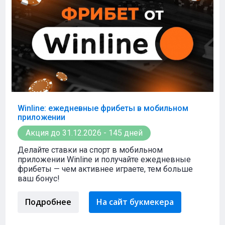
Winline: ежедневные фрибеты в мобильном
приложении
Акция до 31.12.2026 - 145 дней
Делайте ставки на спорт в мобильном
приложении Winline и получайте ежедневные
фрибеты — чем активнее играете, тем больше
ваш бонус!
Подробнее
На сайт букмекера