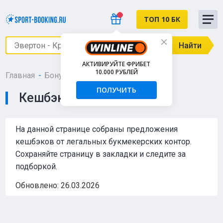
ТОП 10 БК
Найти
АКТИВИРУЙТЕ ФРИБЕТ
10.000 РУБЛЕЙ
Главная
Бонусы БК
Кешбэк
ПОЛУЧИТЬ
Кешбэк букмекеров
На данной странице собраны предложения
кешбэков от легальных букмекерских контор.
Сохраняйте страницу в закладки и следите за
подборкой.
Обновлено: 26.03.2026