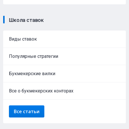
Школа ставок
Виды ставок
Популярные стратегии
Букмекерские вилки
Все о букмекерских конторах
Все статьи