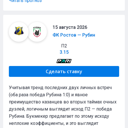
Читать прогноз
15 августа 2026
ФК Ростов — Рубин
П2
3.15
Сделать ставку
Учитывая тренд последних двух личных встреч
(оба раза победа Рубина 1:0) и явное
преимущество казанцев во вторых таймах очных
дуэлей, логичным выглядит исход П2 — победа
Рубина. Букмекер предлагает по этому исходу
неплохие коэффициенты, и это выглядит