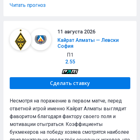
Читать прогноз
11 августа 2026
Кайрат Алматы — Левски
София
П1
2.55
Сделать ставку
Несмотря на поражение в первом матче, перед
ответной игрой именно Кайрат Алматы выглядит
фаворитом благодаря фактору своего поля и
мотивации отыграться. Коэффициенты
букмекеров на победу хозяев смотрятся наиболее
привлекательно среди трёх основных исходов, что