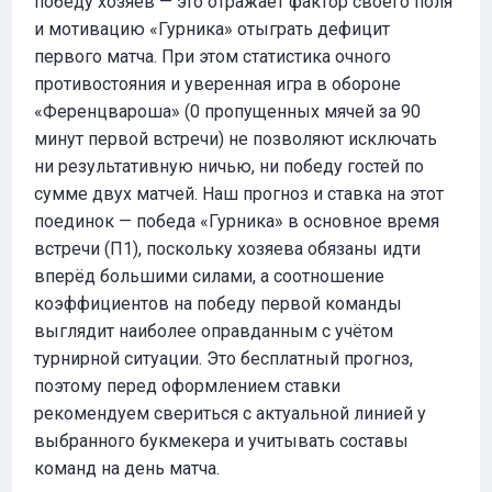
победу хозяев — это отражает фактор своего поля
и мотивацию «Гурника» отыграть дефицит
первого матча. При этом статистика очного
противостояния и уверенная игра в обороне
«Ференцвароша» (0 пропущенных мячей за 90
минут первой встречи) не позволяют исключать
ни результативную ничью, ни победу гостей по
сумме двух матчей. Наш прогноз и ставка на этот
поединок — победа «Гурника» в основное время
встречи (П1), поскольку хозяева обязаны идти
вперёд большими силами, а соотношение
коэффициентов на победу первой команды
выглядит наиболее оправданным с учётом
турнирной ситуации. Это бесплатный прогноз,
поэтому перед оформлением ставки
рекомендуем свериться с актуальной линией у
выбранного букмекера и учитывать составы
команд на день матча.