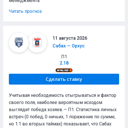
менеджмента.
Читать прогноз
11 августа 2026
Сабах — Орхус
П1
2.18
Сделать ставку
Учитывая необходимость отыгрываться и фактор
своего поля, наиболее вероятным исходом
выглядит победа хозяев — П1. Статистика личных
встреч (0 побед, 0 ничьих, 1 поражение по сумме,
но 1:1 во вторых таймах) показывает, что Сабах