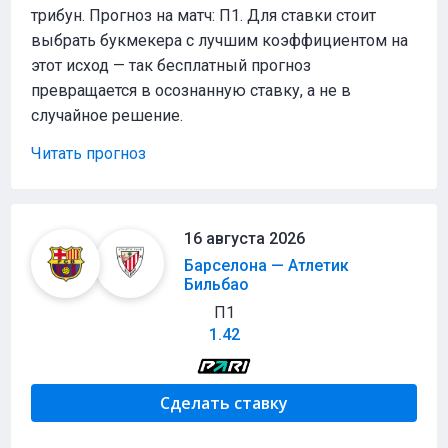
трибун. Прогноз на матч: П1. Для ставки стоит
выбрать букмекера с лучшим коэффициентом на
этот исход — так бесплатный прогноз
превращается в осознанную ставку, а не в
случайное решение.
Читать прогноз
16 августа 2026
Барселона — Атлетик
Бильбао
П1
1.42
Сделать ставку