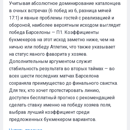
Учитывая абсолютное доминирование каталонцев
в очных встречах (6 побед из 6, разница мячей
17:1) и явные проблемы гостей с реализацией и
обороной, наиболее вероятным исходом выглядит
победа Барселоны — П1. Коэффициенты
букмекеров на этот исход заметно ниже, чем на
ничью или победу Атлетик, что также указывает
на статус явного фаворита у хозяев.
Дополнительным аргументом служит
стабильность результата во вторых таймах — во
всех шести последних матчах Барселона
сохраняла преимущество до финального свистка.
Для тех, кто хочет протестировать линию,
доступен бесплатный прогноз с рекомендацией
сделать ставку именно на победу хозяев поля,
выбрав лучший коэффициент среди
предложенных букмекером вариантов.