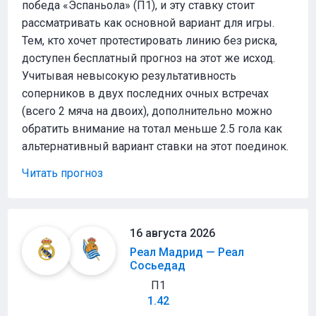
победа «Эспаньола» (П1), и эту ставку стоит
рассматривать как основной вариант для игры.
Тем, кто хочет протестировать линию без риска,
доступен бесплатный прогноз на этот же исход.
Учитывая невысокую результативность
соперников в двух последних очных встречах
(всего 2 мяча на двоих), дополнительно можно
обратить внимание на тотал меньше 2.5 гола как
альтернативный вариант ставки на этот поединок.
Читать прогноз
16 августа 2026
Реал Мадрид — Реал
Сосьедад
П1
1.42