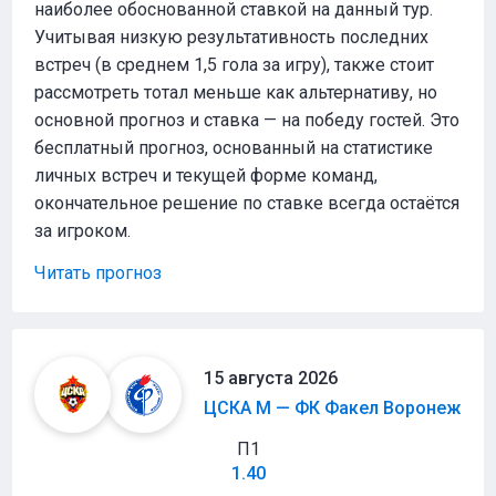
наиболее обоснованной ставкой на данный тур.
Учитывая низкую результативность последних
встреч (в среднем 1,5 гола за игру), также стоит
рассмотреть тотал меньше как альтернативу, но
основной прогноз и ставка — на победу гостей. Это
бесплатный прогноз, основанный на статистике
личных встреч и текущей форме команд,
окончательное решение по ставке всегда остаётся
за игроком.
Читать прогноз
15 августа 2026
ЦСКА М — ФК Факел Воронеж
П1
1.40