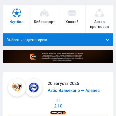
Футбол
Киберспорт
Хоккей
Архив
прогнозов
Выбрать подкатегорию
20 августа 2026
Райо Вальекано — Алавес
П1
2.10