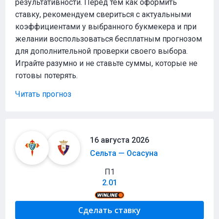
результативности. Перед тем как оформить
ставку, рекомендуем свериться с актуальными
коэффициентами у выбранного букмекера и при
желании воспользоваться бесплатным прогнозом
для дополнительной проверки своего выбора.
Играйте разумно и не ставьте суммы, которые не
готовы потерять.
Читать прогноз
16 августа 2026
Сельта — Осасуна
П1
2.01
Сделать ставку