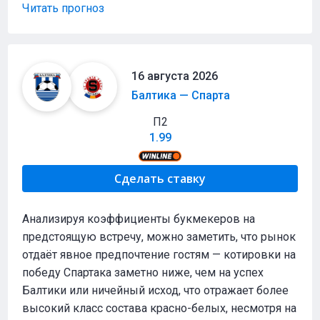
Читать прогноз
16 августа 2026
Балтика — Спарта
П2
1.99
Сделать ставку
Анализируя коэффициенты букмекеров на
предстоящую встречу, можно заметить, что рынок
отдаёт явное предпочтение гостям — котировки на
победу Спартака заметно ниже, чем на успех
Балтики или ничейный исход, что отражает более
высокий класс состава красно-белых, несмотря на