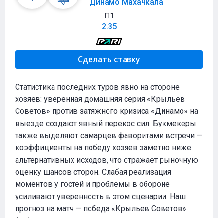
Динамо Махачкала
П1
2.35
Сделать ставку
Статистика последних туров явно на стороне
хозяев: уверенная домашняя серия «Крыльев
Советов» против затяжного кризиса «Динамо» на
выезде создают явный перекос сил. Букмекеры
также выделяют самарцев фаворитами встречи —
коэффициенты на победу хозяев заметно ниже
альтернативных исходов, что отражает рыночную
оценку шансов сторон. Слабая реализация
моментов у гостей и проблемы в обороне
усиливают уверенность в этом сценарии. Наш
прогноз на матч — победа «Крыльев Советов»