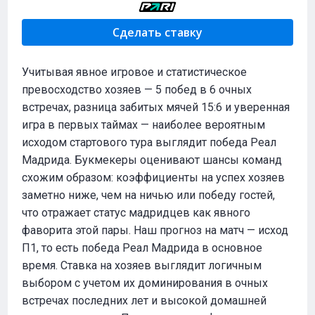
Сделать ставку
Учитывая явное игровое и статистическое
превосходство хозяев — 5 побед в 6 очных
встречах, разница забитых мячей 15:6 и уверенная
игра в первых таймах — наиболее вероятным
исходом стартового тура выглядит победа Реал
Мадрида. Букмекеры оценивают шансы команд
схожим образом: коэффициенты на успех хозяев
заметно ниже, чем на ничью или победу гостей,
что отражает статус мадридцев как явного
фаворита этой пары. Наш прогноз на матч — исход
П1, то есть победа Реал Мадрида в основное
время. Ставка на хозяев выглядит логичным
выбором с учетом их доминирования в очных
встречах последних лет и высокой домашней