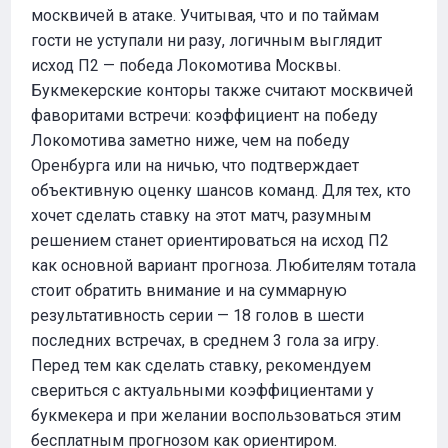
москвичей в атаке. Учитывая, что и по таймам
гости не уступали ни разу, логичным выглядит
исход П2 — победа Локомотива Москвы.
Букмекерские конторы также считают москвичей
фаворитами встречи: коэффициент на победу
Локомотива заметно ниже, чем на победу
Оренбурга или на ничью, что подтверждает
объективную оценку шансов команд. Для тех, кто
хочет сделать ставку на этот матч, разумным
решением станет ориентироваться на исход П2
как основной вариант прогноза. Любителям тотала
стоит обратить внимание и на суммарную
результативность серии — 18 голов в шести
последних встречах, в среднем 3 гола за игру.
Перед тем как сделать ставку, рекомендуем
свериться с актуальными коэффициентами у
букмекера и при желании воспользоваться этим
бесплатным прогнозом как ориентиром.