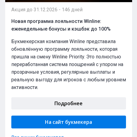
Акция до 31.12.2026 - 146 дней
Новая программа лояльности Winline:
еженедельные бонусы и кэшбэк до 100%
Букмекерская компания Winline представила
обновлённую программу лояльности, которая
пришла на смену Winline Priority. Это полностью
переработанная система поощрений с упором на
прозрачные условия, регулярные выплаты и
реальную выгоду для игроков с любым уровнем
активности.
Подробнее
На сайт букмекера