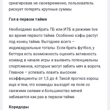
среагировав не своевременно, пользователь
рискует потерять крупные суммы.
Гол в первом тайме
Необходимо выбрать ТБ или ИТБ в режиме live
во время первого тайма. Особенно кэфы растут
под конец тайма. Выгоднее всего –
индивидуальные тоталы. Если брать футбол, у
беттора есть возможность оценить активность
команд в начале игры и выявить потенциальны
спортсменов, которые могут забить мяч в ворота.
Главное – успевать ловить высокие
коэффициенты от 1,5 до 4. Такой прогноз хорош
еще и тем, что команды выходят на поле со
свежими силами и большинство мячей
забивается как раз в первом тайме.
Коридоры