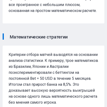
все проигранное с небольшим плюсом,
основанная на простом математическом расчете.
Математические стратегии
Критерии отбора матчей выводятся на основании
анализа статистики. К примеру, трое математиков
из Бразилии, Японии и Австралии
поэкспериментировали с беттингом на
постоянной Bet = 50 USD в течение 5 месяцев.
Итогом стал прирост банка на 8,5%. Это
доказывает высокую вероятность выигрышей
на основе одного лишь математического расчета
без мнения самого игрока.