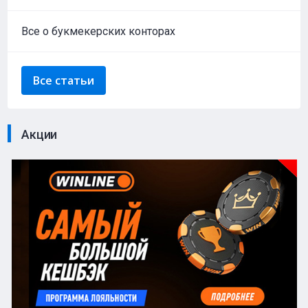
Все о букмекерских конторах
Все статьи
Акции