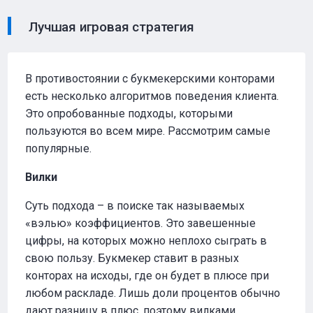
Лучшая игровая стратегия
В противостоянии с букмекерскими конторами
есть несколько алгоритмов поведения клиента.
Это опробованные подходы, которыми
пользуются во всем мире. Рассмотрим самые
популярные.
Вилки
Суть подхода – в поиске так называемых
«вэлью» коэффициентов. Это завешенные
цифры, на которых можно неплохо сыграть в
свою пользу. Букмекер ставит в разных
конторах на исходы, где он будет в плюсе при
любом раскладе. Лишь доли процентов обычно
дают разницу в плюс, поэтому вилками