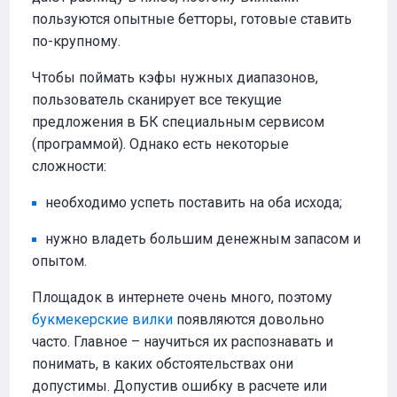
пользуются опытные бетторы, готовые ставить
по-крупному.
Чтобы поймать кэфы нужных диапазонов,
пользователь сканирует все текущие
предложения в БК специальным сервисом
(программой). Однако есть некоторые
сложности:
необходимо успеть поставить на оба исхода;
нужно владеть большим денежным запасом и
опытом.
Площадок в интернете очень много, поэтому
букмекерские вилки
появляются довольно
часто. Главное – научиться их распознавать и
понимать, в каких обстоятельствах они
допустимы. Допустив ошибку в расчете или