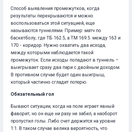
Способ выявления промежутков, когда
результаты перекрываются и можно
воспользоваться этой ситуацией, еще
называются туннелями. Пример: матч по
баскетболу, где ТБ 162.5, а ТМ 169.5. между 163 и
170 - коридор. Нужно охватить два исхода,
между которыми наблюдается такой
промежуток. Если исходы попадают в туннель –
выигрывает сразу два пари с двойным доходом.
В противном случае будет один выигрыш,
который частично сгладит потерю.
Обязательный гол
Бывают ситуации, когда на поле играет явный
фаворит, но он еще ни разу не забил, а наоборот
пропустил голы. Либо счет держится на уровне
1:1. В таком случае велика вероятность, что