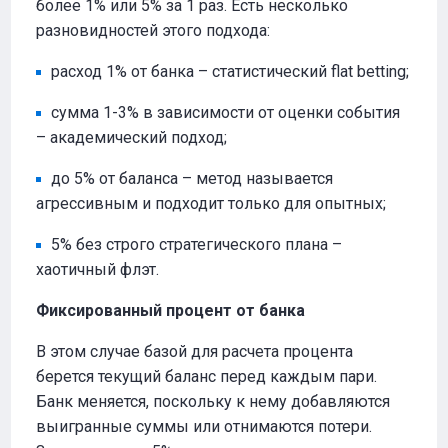
более 1% или 5% за 1 раз. Есть несколько
разновидностей этого подхода:
расход 1% от банка – статистический flat betting;
сумма 1-3% в зависимости от оценки события
– академический подход;
до 5% от баланса – метод называется
агрессивным и подходит только для опытных;
5% без строго стратегического плана –
хаотичный флэт.
Фиксированный процент от банка
В этом случае базой для расчета процента
берется текущий баланс перед каждым пари.
Банк меняется, поскольку к нему добавляются
выигранные суммы или отнимаются потери.