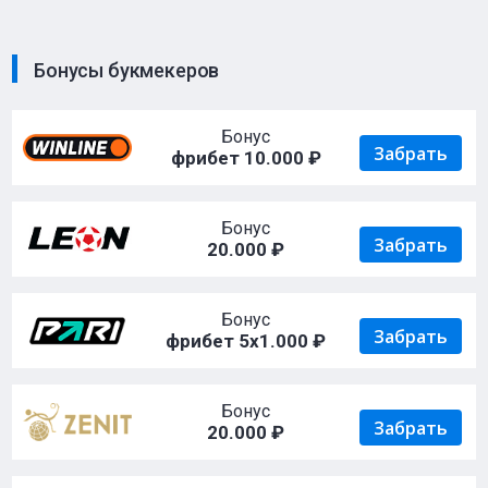
Бонусы букмекеров
Бонус
Забрать
фрибет 10.000 ₽
Бонус
Забрать
20.000 ₽
Бонус
Забрать
фрибет 5х1.000 ₽
Бонус
Забрать
20.000 ₽