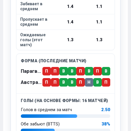
Забивает в
1.4
1.1
среднем
Пропускает в
1.4
1.1
среднем
Ожидаемые
1.3
1.3
голы (этот
матч)
ФОРМА (ПОСЛЕДНИЕ МАТЧИ)
Парагвай
П
П
В
В
П
В
П
В
Австралия
П
П
В
В
П
Н
В
П
ГОЛЫ (НА ОСНОВЕ ФОРМЫ: 16 МАТЧЕЙ)
Голов в среднем за матч
2.50
Обе забьют (BTTS)
38%