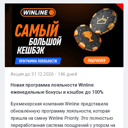
Акция до 31.12.2026 - 146 дней
Новая программа лояльности Winline:
еженедельные бонусы и кэшбэк до 100%
Букмекерская компания Winline представила
обновлённую программу лояльности, которая
пришла на смену Winline Priority. Это полностью
переработанная система поощрений с упором на