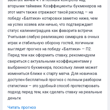
вторыми таймами. Коэффициенты букмекеров на
этот матч также отражают такой расклад — на
победу «Балтики» котировки заметно ниже, чем
на успех хозяев или ничью, что подтверждает
статус калининградцев как фаворита встречи.
Учитывая слабую реализацию самарцев в очных
играх и стабильную оборону гостей, логичным
выглядит прогноз на победу «Балтики» — П2.
Перед тем как оформить ставку, рекомендуем
свериться с актуальными коэффициентами у
выбранного букмекера, поскольку линия может
измениться ближе к старту матча. Для новичков
доступен бесплатный прогноз с полным разбором
статистики — это удобный способ протестировать
подход перед тем, как сделать ставку на реальные
деньги.
Читать прогноз