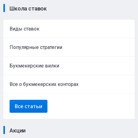
Школа ставок
Виды ставок
Популярные стратегии
Букмекерские вилки
Все о букмекерских конторах
Все статьи
Акции