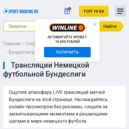
ТОП 10 БК
Найти
АКТИВИРУЙТЕ ФРИБЕТ
10.000 РУБЛЕЙ
Главная
Спортивные трансляции
Футбол
ПОЛУЧИТЬ
Бундеслига
Трансляции Немецкой
футбольной Бундеслиги
Ощутите атмосферу LIVE трансляций матчей
Бундеслиги на этой странице. Наслаждайтесь
онлайн-просмотром без рекламы, следите за
захватывающими моментами и решающими
шагами в мире немецкого футбола.