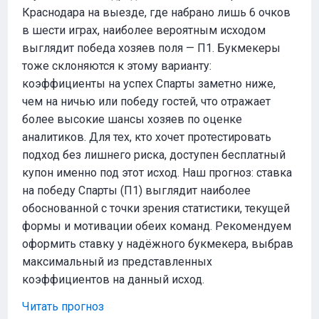
Краснодара на выезде, где набрано лишь 6 очков
в шести играх, наиболее вероятным исходом
выглядит победа хозяев поля — П1. Букмекеры
тоже склоняются к этому варианту:
коэффициенты на успех Спарты заметно ниже,
чем на ничью или победу гостей, что отражает
более высокие шансы хозяев по оценке
аналитиков. Для тех, кто хочет протестировать
подход без лишнего риска, доступен бесплатный
купон именно под этот исход. Наш прогноз: ставка
на победу Спарты (П1) выглядит наиболее
обоснованной с точки зрения статистики, текущей
формы и мотивации обеих команд. Рекомендуем
оформить ставку у надёжного букмекера, выбрав
максимальный из представленных
коэффициентов на данный исход.
Читать прогноз