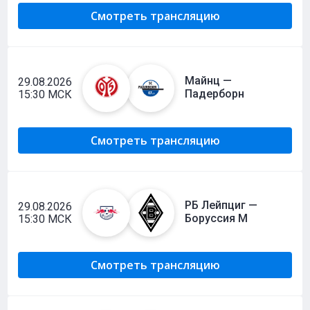
Смотреть трансляцию
Майнц —
29.08.2026
Падерборн
15:30 МСК
Смотреть трансляцию
РБ Лейпциг —
29.08.2026
Боруссия М
15:30 МСК
Смотреть трансляцию