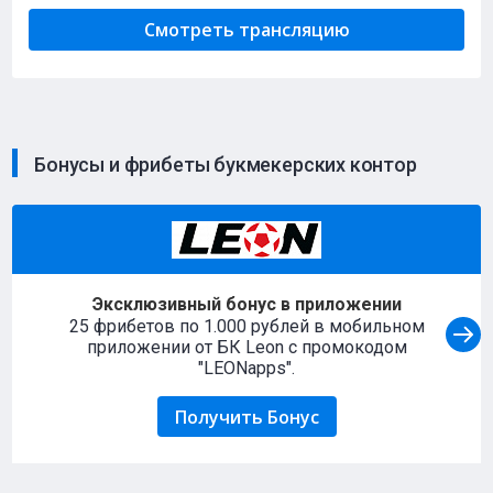
Смотреть трансляцию
Бонусы и фрибеты букмекерских контор
Эксклюзивный бонус в приложении
25 фрибетов по 1.000 рублей в мобильном
приложении от БК Leon с промокодом
"LEONapps".
Получить Бонус