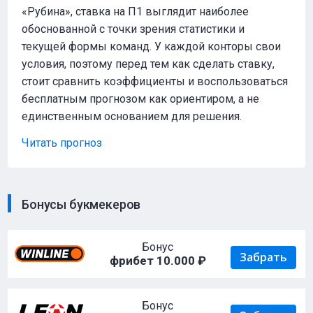
«Рубина», ставка на П1 выглядит наиболее
обоснованной с точки зрения статистики и
текущей формы команд. У каждой конторы свои
условия, поэтому перед тем как сделать ставку,
стоит сравнить коэффициенты и воспользоваться
бесплатным прогнозом как ориентиром, а не
единственным основанием для решения.
Читать прогноз
Бонусы букмекеров
Бонус
Забрать
фрибет 10.000 ₽
Бонус