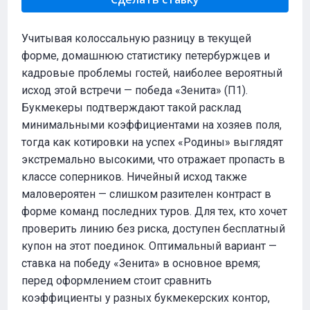
Учитывая колоссальную разницу в текущей
форме, домашнюю статистику петербуржцев и
кадровые проблемы гостей, наиболее вероятный
исход этой встречи — победа «Зенита» (П1).
Букмекеры подтверждают такой расклад
минимальными коэффициентами на хозяев поля,
тогда как котировки на успех «Родины» выглядят
экстремально высокими, что отражает пропасть в
классе соперников. Ничейный исход также
маловероятен — слишком разителен контраст в
форме команд последних туров. Для тех, кто хочет
проверить линию без риска, доступен бесплатный
купон на этот поединок. Оптимальный вариант —
ставка на победу «Зенита» в основное время;
перед оформлением стоит сравнить
коэффициенты у разных букмекерских контор,