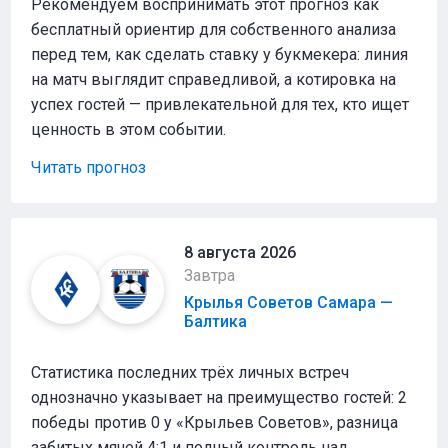
Рекомендуем воспринимать этот прогноз как
бесплатный ориентир для собственного анализа
перед тем, как сделать ставку у букмекера: линия
на матч выглядит справедливой, а котировка на
успех гостей — привлекательной для тех, кто ищет
ценность в этом событии.
Читать прогноз
8 августа 2026
Завтра
Крылья Советов Самара —
Балтика
Статистика последних трёх личных встреч
однозначно указывает на преимущество гостей: 2
победы против 0 у «Крыльев Советов», разница
забитых мячей 4:1 и полный контроль над