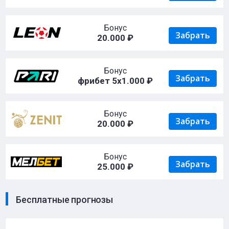
Бонус
Забрать
20.000 ₽
Бонус
Забрать
фрибет 5х1.000 ₽
Бонус
Забрать
20.000 ₽
Бонус
Забрать
25.000 ₽
Бесплатные прогнозы