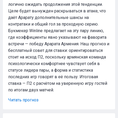
логично ожидать продолжения этой тенденции.
Целе будет вынужден раскрываться в атаке, что
даёт Арарату дополнительные шансы на
контратаки и общий гол за проходную серию.
Букмекер Winline предлагает на эту пару линию,
где коэффициенты явно указывают на фаворита
встречи — победу Арарата Армения. Наш прогноз и
бесплатный совет для ставки: ориентироваться
стоит на исход П2, поскольку армянская команда
психологически комфортнее чувствует себя в
статусе лидера пары, а форма и статистика
последних игр говорят в её пользу. Итоговая
ставка — П2 с расчётом на уверенную игру гостей
по итогам двух матчей.
Читать прогноз