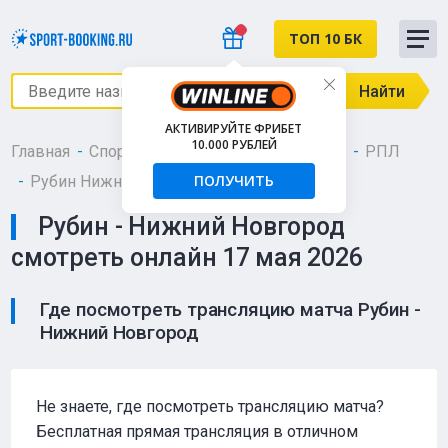
ТОП 10 БК
Найти
АКТИВИРУЙТЕ ФРИБЕТ
10.000 РУБЛЕЙ
Главная
Спортивные трансляции
Футбол
РПЛ
ПОЛУЧИТЬ
Рубин Нижний Новгород
Рубин - Нижний Новгород
смотреть онлайн 17 мая 2026
Где посмотреть трансляцию матча Рубин -
Нижний Новгород
Не знаете, где посмотреть трансляцию матча?
Бесплатная прямая трансляция в отличном