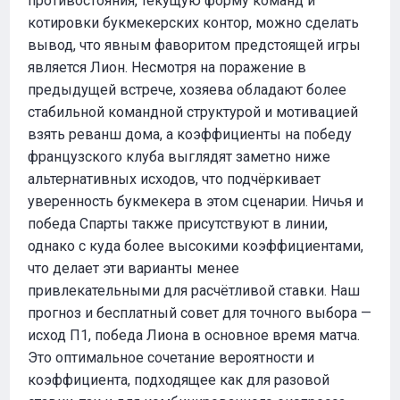
противостояния, текущую форму команд и
котировки букмекерских контор, можно сделать
вывод, что явным фаворитом предстоящей игры
является Лион. Несмотря на поражение в
предыдущей встрече, хозяева обладают более
стабильной командной структурой и мотивацией
взять реванш дома, а коэффициенты на победу
французского клуба выглядят заметно ниже
альтернативных исходов, что подчёркивает
уверенность букмекера в этом сценарии. Ничья и
победа Спарты также присутствуют в линии,
однако с куда более высокими коэффициентами,
что делает эти варианты менее
привлекательными для расчётливой ставки. Наш
прогноз и бесплатный совет для точного выбора —
исход П1, победа Лиона в основное время матча.
Это оптимальное сочетание вероятности и
коэффициента, подходящее как для разовой