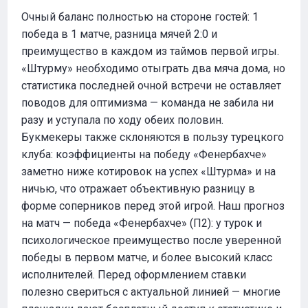
Очный баланс полностью на стороне гостей: 1
победа в 1 матче, разница мячей 2:0 и
преимущество в каждом из таймов первой игры.
«Штурму» необходимо отыграть два мяча дома, но
статистика последней очной встречи не оставляет
поводов для оптимизма — команда не забила ни
разу и уступала по ходу обеих половин.
Букмекеры также склоняются в пользу турецкого
клуба: коэффициенты на победу «Фенербахче»
заметно ниже котировок на успех «Штурма» и на
ничью, что отражает объективную разницу в
форме соперников перед этой игрой. Наш прогноз
на матч — победа «Фенербахче» (П2): у турок и
психологическое преимущество после уверенной
победы в первом матче, и более высокий класс
исполнителей. Перед оформлением ставки
полезно свериться с актуальной линией — многие