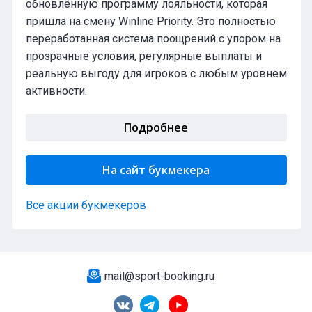
обновлённую программу лояльности, которая
пришла на смену Winline Priority. Это полностью
переработанная система поощрений с упором на
прозрачные условия, регулярные выплаты и
реальную выгоду для игроков с любым уровнем
активности.
Подробнее
На сайт букмекера
Все акции букмекеров
mail@sport-booking.ru