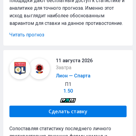
площадки дают бесплатный доступ к статистике и
аналитике для точного прогноза. Именно этот
исход выглядит наиболее обоснованным
вариантом для ставки на данное противостояние.
Читать прогноз
11 августа 2026
Завтра
Лион — Спарта
П1
1.50
Сделать ставку
Сопоставляя статистику последнего личного