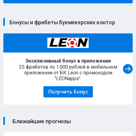
Бонусы и фрибеты букмекерских контор
Эксклюзивный бонус в приложении
25 фрибетов по 1.000 рублей в мобильном
приложении от БК Leon с промокодом
"LEONapps".
Получить Бонус
Ближайшие прогнозы