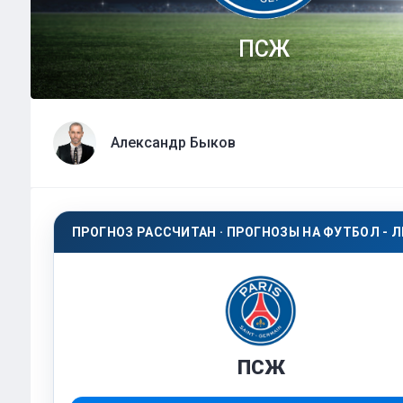
ПСЖ
Александр Быков
ПРОГНОЗ РАССЧИТАН · ПРОГНОЗЫ НА ФУТБОЛ - Л
ПСЖ