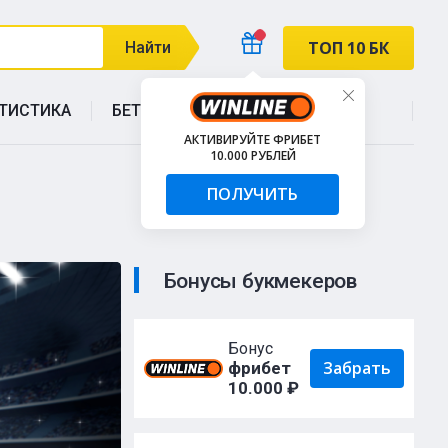
ТОП 10 БК
Найти
ТИСТИКА
БЕТТИНГ-ЦЕНТР
...
АКТИВИРУЙТЕ ФРИБЕТ
10.000 РУБЛЕЙ
ПОЛУЧИТЬ
Бонусы букмекеров
Бонус
Забрать
фрибет
10.000 ₽