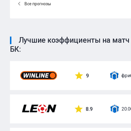
Все прогнозы
Лучшие коэффициенты на матч П
БК:
9
фриб
8.9
20.0