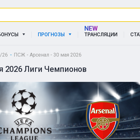
NEW
БОНУСЫ
ПРОГНОЗЫ
ТРАНСЛЯЦИИ
СТА
/26
ПСЖ - Арсенал - 30 мая 2026
ая 2026 Лиги Чемпионов