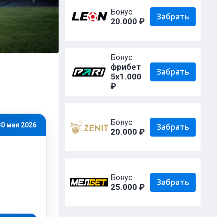
Бонус
Забрать
20.000 ₽
Бонус
фрибет
Забрать
5х1.000
₽
Бонус
30 мая 2026
Забрать
20.000 ₽
Бонус
Забрать
25.000 ₽