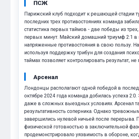
ПСЖ
Парижский клуб подходит к решающей стадии ту
последних трех противостояниях команда забила
статистика первых таймов - две победы из трех
первых минут. Майский домашний триумф 2:1 в
напряженные противостояния в свою пользу. На
используя поддержку трибун для создания псих
таймах позволяет контролировать результат, не
Арсенал
Лондонцы располагают одной победой в последн
октябре 2024 года команда добилась успеха 2:0.
даже в сложных выездных условиях. Арсенал та
результативность соперника. Однако тревожным 
завершились нулевой ничьей после перерыва. П
физической готовностью в заключительной фаз
продемонстрировало уязвимость в обороне, ког