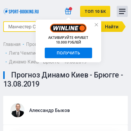
ТОП 10 БК
Найти
АКТИВИРУЙТЕ ФРИБЕТ
10.000 РУБЛЕЙ
Главная
Прогнозы
Футбол
ПОЛУЧИТЬ
Лига Чемпионов 2025/26
Динамо Киев - Брюгге - 13.08.2019
Прогноз Динамо Киев - Брюгге -
13.08.2019
Александр Быков