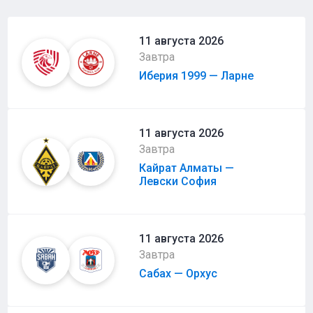
11 августа 2026
Завтра
Иберия 1999 — Ларне
11 августа 2026
Завтра
Кайрат Алматы —
Левски София
11 августа 2026
Завтра
Сабах — Орхус