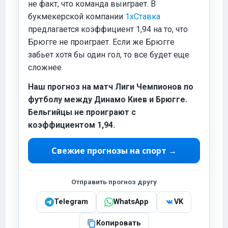
не факт, что команда выиграет. В
букмекерской компании
1хСтавка
предлагается коэффициент 1,94 на то, что
Брюгге не проиграет. Если же Брюгге
забьет хотя бы один гол, то все будет еще
сложнее.
Наш прогноз на матч Лиги Чемпионов по
футболу между Динамо Киев и Брюгге.
Бельгийцы не проиграют с
коэффициентом 1,94.
Свежие прогнозы на спорт →
Отправить прогноз другу
Telegram
WhatsApp
VK
Копировать