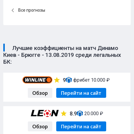
Все прогнозы
Лучшие коэффициенты на матч Динамо
Киев - Брюгге - 13.08.2019 среди легальных
БК:
9
фрибет 10.000 ₽
Обзор
Перейти на сайт
8.9
20.000 ₽
Обзор
Перейти на сайт