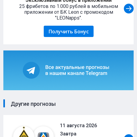
Эксклюзивный бонус в приложении
25 фрибетов по 1.000 рублей в мобильном
приложении от БК Leon с промокодом
"LEONapps".
Получить Бонус
Другие прогнозы
11 августа 2026
Завтра