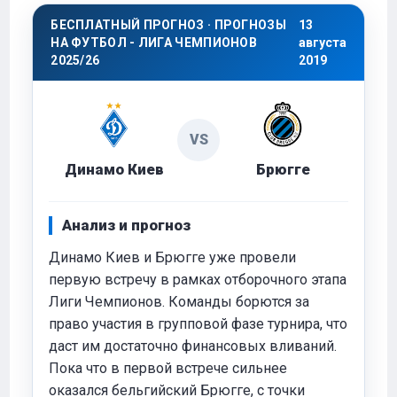
БЕСПЛАТНЫЙ ПРОГНОЗ · ПРОГНОЗЫ
13
НА ФУТБОЛ - ЛИГА ЧЕМПИОНОВ
августа
2025/26
2019
VS
Динамо Киев
Брюгге
Анализ и прогноз
Динамо Киев и Брюгге уже провели
первую встречу в рамках отборочного этапа
Лиги Чемпионов. Команды борются за
право участия в групповой фазе турнира, что
даст им достаточно финансовых вливаний.
Пока что в первой встрече сильнее
оказался бельгийский Брюгге, с точки