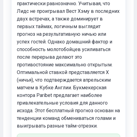
практически равнозначно. Учитывая, что
Лидс не проигрывал Вест Хэму в последних
двух встречах, а также доминирует в
первых таймах, логичным выглядит
прогноз на результативную ничью или
успех гостей. Однако домашний фактор и
способность молотобойцев усиливаться
после перерыва делают это
противостояние максимально открытым.
Оптимальной ставкой представляется X
(ничья), что подтверждается апрельским
матчем в Кубке Англии. Букмекерская
контора Paribet предлагает наиболее
привлекательные условия для данного
исхода. Этот бесплатный прогноз основан на
тенденции команд обмениваться голами и
выигрывать разные тайм-отрезки.