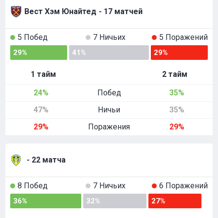
Вест Хэм Юнайтед
- 17 матчей
5 Побед
7 Ничьих
5 Поражений
29%
41%
29%
1 тайм
2 тайм
24%
Побед
35%
47%
Ничьи
35%
29%
Поражения
29%
- 22 матча
8 Побед
7 Ничьих
6 Поражений
36%
32%
27%