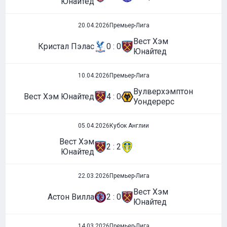
Юнайтед
20.04.2026
Премьер-Лига
Вест Хэм
Кристал Пэлас
0 : 0
Юнайтед
10.04.2026
Премьер-Лига
Вулверхэмптон
Вест Хэм Юнайтед
4 : 0
Уондерерс
05.04.2026
Кубок Англии
Вест Хэм
2 : 2
Юнайтед
22.03.2026
Премьер-Лига
Вест Хэм
Астон Вилла
2 : 0
Юнайтед
14.03.2026
Премьер-Лига