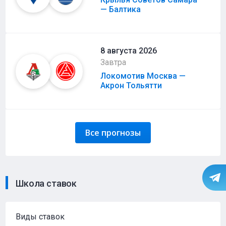
— Балтика
8 августа 2026
Завтра
Локомотив Москва —
Акрон Тольятти
Все прогнозы
Школа ставок
Виды ставок