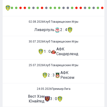
02.08.2026
Клуб Товарищеские Игры
Ливерпуль
2 : 4
30.07.2026
Клуб Товарищеские Игры
АФК
1 : 0
Сандерленд
25.07.2026
Клуб Товарищеские Игры
АФК
2 : 3
Рексем
24.05.2026
Премьер-Лига
Вест Хэм
3 : 0
Юнайтед