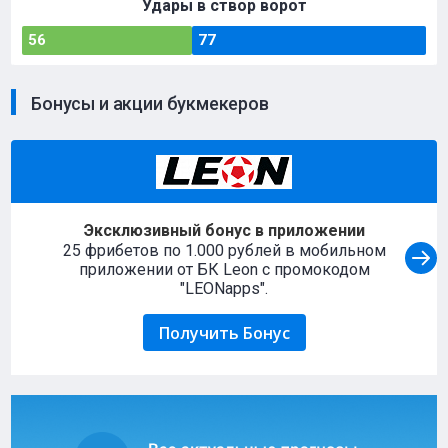
Удары в створ ворот
56
77
Бонусы и акции букмекеров
Эксклюзивный бонус в приложении
25 фрибетов по 1.000 рублей в мобильном
приложении от БК Leon с промокодом
"LEONapps".
Получить Бонус