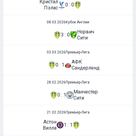
Кристал
0 : 0
Пэлас
08.03.2026
Кубок Англии
Норвич
3 : 0
Сити
03.03.2026
Премьер-Лига
АФК
0 : 1
Сандерленд
28.02.2026
Премьер-Лига
Манчестер
0 : 1
Сити
21.02.2026
Премьер-Лига
Астон
1 : 1
Вилла