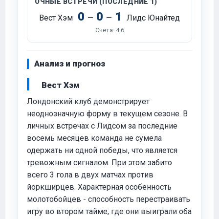
ОЧНЫЕ ВСТРЕЧИ (ПОСЛЕДНИЕ 1)
0
0
1
Вест Хэм
—
—
Лидс Юнайтед
Счета: 4:6
Анализ и прогноз
Вест Хэм
Лондонский клуб демонстрирует
неоднозначную форму в текущем сезоне. В
личных встречах с Лидсом за последние
восемь месяцев команда не сумела
одержать ни одной победы, что является
тревожным сигналом. При этом забито
всего 3 гола в двух матчах против
йоркширцев. Характерная особенность
молотобойцев - способность перестраивать
игру во втором тайме, где они выиграли оба