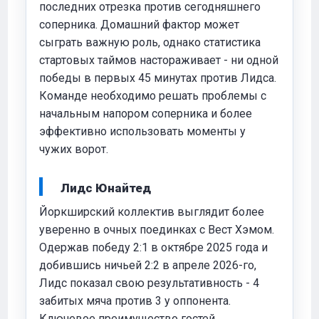
последних отрезка против сегодняшнего
соперника. Домашний фактор может
сыграть важную роль, однако статистика
стартовых таймов настораживает - ни одной
победы в первых 45 минутах против Лидса.
Команде необходимо решать проблемы с
начальным напором соперника и более
эффективно использовать моменты у
чужих ворот.
Лидс Юнайтед
Йоркширский коллектив выглядит более
уверенно в очных поединках с Вест Хэмом.
Одержав победу 2:1 в октябре 2025 года и
добившись ничьей 2:2 в апреле 2026-го,
Лидс показал свою результативность - 4
забитых мяча против 3 у оппонента.
Ключевое преимущество гостей