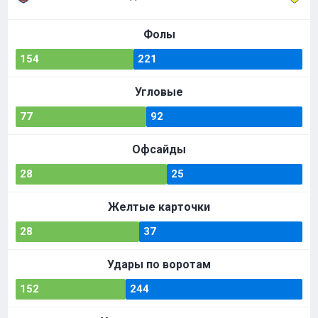
Фолы
154
221
Угловые
77
92
Офсайды
28
25
Желтые карточки
28
37
Удары по воротам
152
244