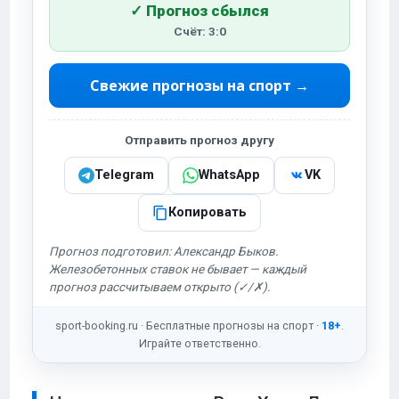
✓ Прогноз сбылся
Счёт: 3:0
Свежие прогнозы на спорт →
Отправить прогноз другу
Telegram
WhatsApp
VK
Копировать
Прогноз подготовил: Александр Быков.
Железобетонных ставок не бывает — каждый
прогноз рассчитываем открыто (✓/✗).
sport-booking.ru · Бесплатные прогнозы на спорт ·
18+
.
Играйте ответственно.