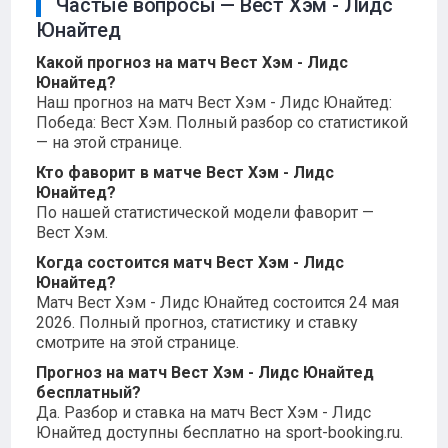
Частые вопросы — Вест Хэм - Лидс
Юнайтед
Какой прогноз на матч Вест Хэм - Лидс
Юнайтед?
Наш прогноз на матч Вест Хэм - Лидс Юнайтед:
Победа: Вест Хэм. Полный разбор со статистикой
— на этой странице.
Кто фаворит в матче Вест Хэм - Лидс
Юнайтед?
По нашей статистической модели фаворит —
Вест Хэм.
Когда состоится матч Вест Хэм - Лидс
Юнайтед?
Матч Вест Хэм - Лидс Юнайтед состоится 24 мая
2026. Полный прогноз, статистику и ставку
смотрите на этой странице.
Прогноз на матч Вест Хэм - Лидс Юнайтед
бесплатный?
Да. Разбор и ставка на матч Вест Хэм - Лидс
Юнайтед доступны бесплатно на sport-booking.ru.