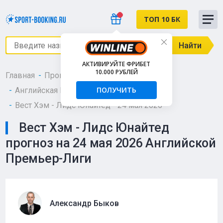
ТОП 10 БК
Найти
АКТИВИРУЙТЕ ФРИБЕТ
10.000 РУБЛЕЙ
Главная
Прогнозы
Футбол
ПОЛУЧИТЬ
Английская Премьер Лига (АФПЛ)
Вест Хэм - Лидс Юнайтед - 24 мая 2026
Вест Хэм - Лидс Юнайтед
прогноз на 24 мая 2026 Английской
Премьер-Лиги
Александр Быков