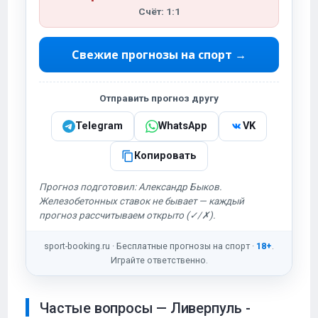
Счёт: 1:1
Свежие прогнозы на спорт →
Отправить прогноз другу
Telegram
WhatsApp
VK
Копировать
Прогноз подготовил: Александр Быков.
Железобетонных ставок не бывает — каждый
прогноз рассчитываем открыто (✓/✗).
sport-booking.ru · Бесплатные прогнозы на спорт ·
18+
.
Играйте ответственно.
Частые вопросы — Ливерпуль -