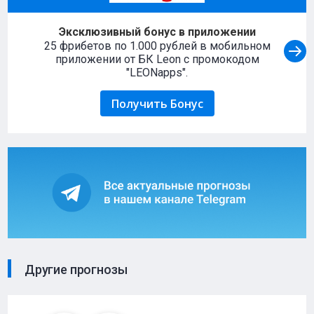
Эксклюзивный бонус в приложении
25 фрибетов по 1.000 рублей в мобильном
приложении от БК Leon с промокодом
"LEONapps".
Получить Бонус
Другие прогнозы