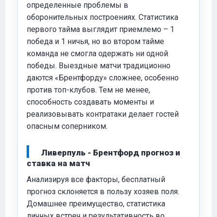
определенные проблемы в
оборонительных построениях. Статистика
первого тайма выглядит приемлемо – 1
победа и 1 ничья, но во втором тайме
команда не смогла одержать ни одной
победы. Выездные матчи традиционно
даются «Брентфорду» сложнее, особенно
против топ-клубов. Тем не менее,
способность создавать моменты и
реализовывать контратаки делает гостей
опасным соперником.
Ливерпуль - Брентфорд прогноз и
ставка на матч
Анализируя все факторы, бесплатный
прогноз склоняется в пользу хозяев поля.
Домашнее преимущество, статистика
личных встреч и результативность во