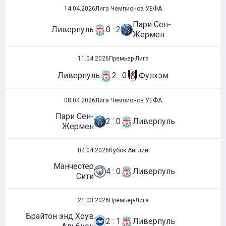
14.04.2026
Лига Чемпионов УЕФА
Пари Сен-
Ливерпуль
0 : 2
Жермен
11.04.2026
Премьер-Лига
Ливерпуль
2 : 0
Фулхэм
08.04.2026
Лига Чемпионов УЕФА
Пари Сен-
2 : 0
Ливерпуль
Жермен
04.04.2026
Кубок Англии
Манчестер
4 : 0
Ливерпуль
Сити
21.03.2026
Премьер-Лига
Брайтон энд Хоув
2 : 1
Ливерпуль