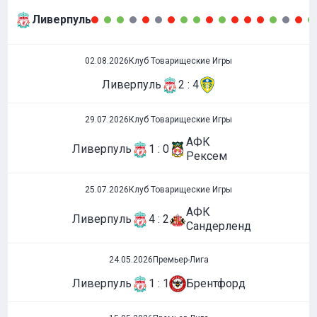
Ливерпуль
02.08.2026
Клуб Товарищеские Игры
Ливерпуль
2 : 4
29.07.2026
Клуб Товарищеские Игры
АФК
Ливерпуль
1 : 0
Рексем
25.07.2026
Клуб Товарищеские Игры
АФК
Ливерпуль
4 : 2
Сандерленд
24.05.2026
Премьер-Лига
Ливерпуль
1 : 1
Брентфорд