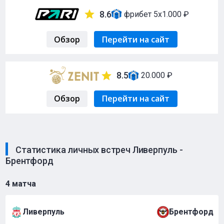
8.6
фрибет 5х1.000 ₽
Обзор
Перейти на сайт
8.5
20.000 ₽
Обзор
Перейти на сайт
Статистика личных встреч Ливерпуль -
Брентфорд
4 матча
Ливерпуль
Брентфорд