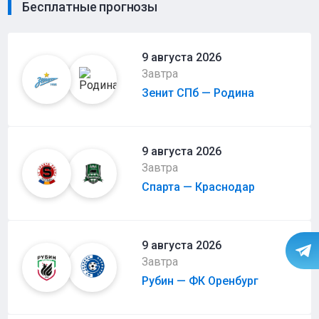
Бесплатные прогнозы
9 августа 2026
Завтра
Зенит СПб — Родина
9 августа 2026
Завтра
Спарта — Краснодар
9 августа 2026
Завтра
Рубин — ФК Оренбург