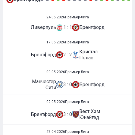
24.05.2026
Премьер-Лига
Ливерпуль
1 : 1
Брентфорд
17.05.2026
Премьер-Лига
Кристал
Брентфорд
2 : 2
Пэлас
09.05.2026
Премьер-Лига
Манчестер
3 : 0
Брентфорд
Сити
02.05.2026
Премьер-Лига
Вест Хэм
Брентфорд
3 : 0
Юнайтед
27.04.2026
Премьер-Лига