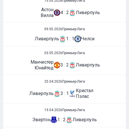
15.05.2026
Премьер-Лига
Астон
4 : 2
Ливерпуль
Вилла
09.05.2026
Премьер-Лига
Ливерпуль
1 : 1
Челси
03.05.2026
Премьер-Лига
Манчестер
3 : 2
Ливерпуль
Юнайтед
25.04.2026
Премьер-Лига
Кристал
Ливерпуль
3 : 1
Пэлас
19.04.2026
Премьер-Лига
Эвертон
1 : 2
Ливерпуль