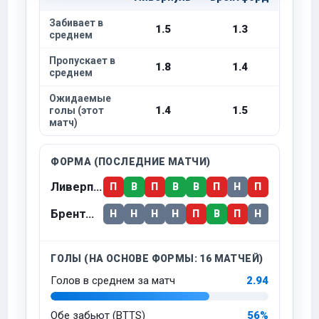
Забивает в
1.5
1.3
среднем
Пропускает в
1.8
1.4
среднем
Ожидаемые
1.4
1.5
голы (этот
матч)
ФОРМА (ПОСЛЕДНИЕ МАТЧИ)
Ливерпуль
П
В
П
В
В
П
Н
П
Брентфорд
Н
Н
Н
Н
П
В
П
Н
ГОЛЫ (НА ОСНОВЕ ФОРМЫ: 16 МАТЧЕЙ)
Голов в среднем за матч
2.94
Обе забьют (BTTS)
56%