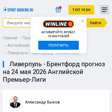
ТОП 10 БК
Найти
АКТИВИРУЙТЕ ФРИБЕТ
10.000 РУБЛЕЙ
Главная
Прогнозы
Футбол
ПОЛУЧИТЬ
Английская Премьер Лига (АФПЛ)
Ливерпуль - Брентфорд - 24 мая 2026
Ливерпуль - Брентфорд прогноз
на 24 мая 2026 Английской
Премьер-Лиги
Александр Быков