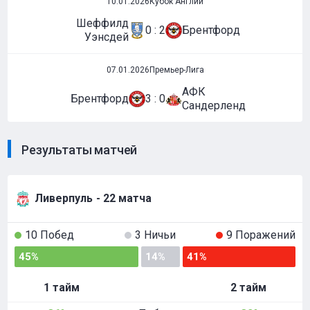
10.01.2026
Кубок Англии
Шеффилд
0 : 2
Брентфорд
Уэнсдей
07.01.2026
Премьер-Лига
АФК
Брентфорд
3 : 0
Сандерленд
Результаты матчей
Ливерпуль
- 22 матча
10 Побед
3 Ничьи
9 Поражений
45%
14%
41%
1 тайм
2 тайм