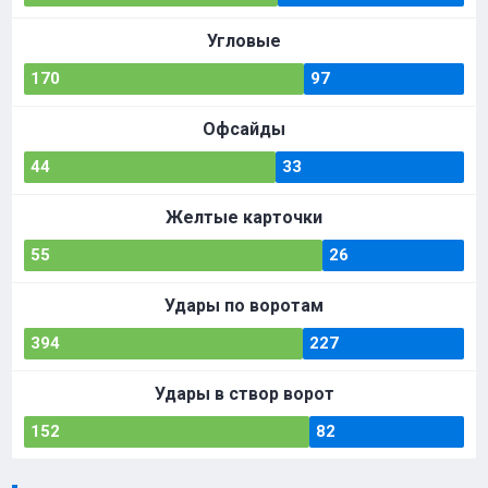
Угловые
170
97
Офсайды
44
33
Желтые карточки
55
26
Удары по воротам
394
227
Удары в створ ворот
152
82