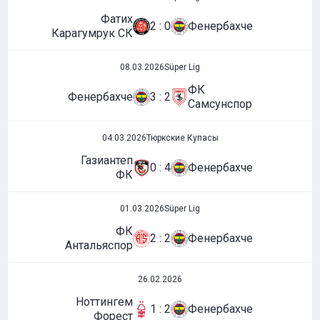
Фатих
2 : 0
Фенербахче
Карагумрук СК
08.03.2026
Süper Lig
ФК
Фенербахче
3 : 2
Самсунспор
04.03.2026
Тюркские Купасы
Газиантеп
0 : 4
Фенербахче
ФК
01.03.2026
Süper Lig
ФК
2 : 2
Фенербахче
Антальяспор
26.02.2026
Ноттингем
1 : 2
Фенербахче
Форест