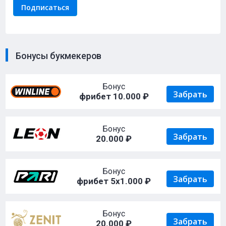
Бонусы букмекеров
Бонус
Забрать
фрибет 10.000 ₽
Бонус
Забрать
20.000 ₽
Бонус
Забрать
фрибет 5х1.000 ₽
Бонус
Забрать
20.000 ₽