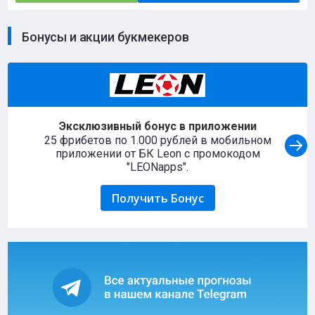
Бонусы и акции букмекеров
Эксклюзивный бонус в приложении
25 фрибетов по 1.000 рублей в мобильном
приложении от БК Leon с промокодом
"LEONapps".
Получить Бонус