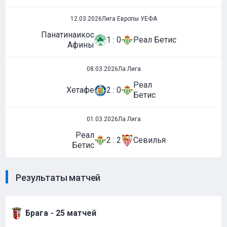
12.03.2026
Лига Европы УЕФА
Панатинаикос
1 : 0
Реал Бетис
Афины
08.03.2026
Ла Лига
Реал
Хетафе
2 : 0
Бетис
01.03.2026
Ла Лига
Реал
2 : 2
Cевилья
Бетис
Результаты матчей
Брага
- 25 матчей