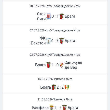
10.07.2026
Клуб Товарищеские Игры
Сток
0 : 1
Брага
Сити
07.07.2026
Клуб Товарищеские Игры
ФК
1 : 3
Брага
Бакстон
03.07.2026
Клуб Товарищеские Игры
Сан Жуан
Брага
1 : 0
де Вер
16.05.2026
Примера Лига
Брага
2 : 2
11.05.2026
Примера Лига
Бенфика
2 : 2
Брага