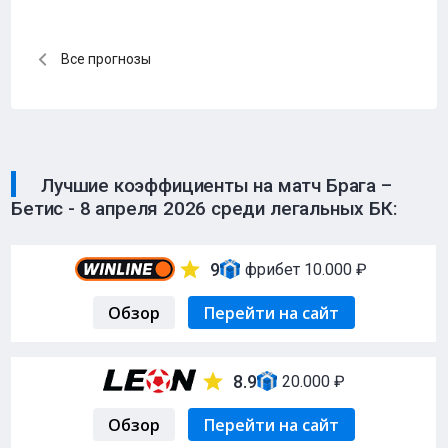
Все прогнозы
Лучшие коэффициенты на матч Брага –
Бетис - 8 апреля 2026 среди легальных БК:
9
фрибет 10.000 ₽
Обзор
Перейти на сайт
8.9
20.000 ₽
Обзор
Перейти на сайт