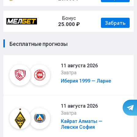
Бонус
Забрать
25.000 ₽
Бесплатные прогнозы
11 августа 2026
Завтра
Иберия 1999 — Ларне
11 августа 2026
Завтра
Кайрат Алматы —
Левски София