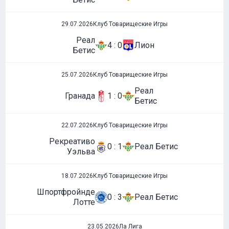
29.07.2026
Клуб Товарищеские Игры
Реал
4 : 0
Лион
Бетис
25.07.2026
Клуб Товарищеские Игры
Реал
Гранада
1 : 0
Бетис
22.07.2026
Клуб Товарищеские Игры
Рекреативо
0 : 1
Реал Бетис
Уэльва
18.07.2026
Клуб Товарищеские Игры
Шпортфройнде
0 : 3
Реал Бетис
Лотте
23.05.2026
Ла Лига