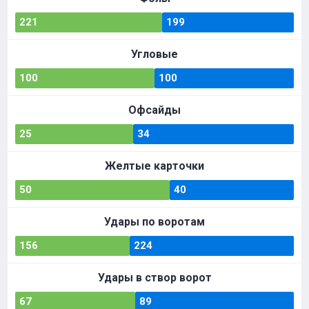
221
199
Угловые
100
100
Офсайды
25
34
Желтые карточки
50
40
Удары по воротам
156
224
Удары в створ ворот
67
89