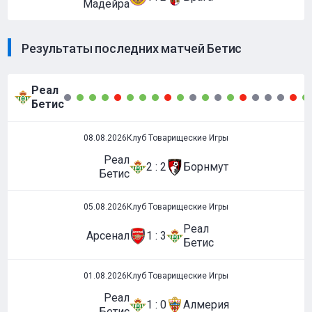
Мадейра
Результаты последних матчей Бетис
Реал
Бетис
08.08.2026
Клуб Товарищеские Игры
Реал
2 : 2
Борнмут
Бетис
05.08.2026
Клуб Товарищеские Игры
Реал
Арсенал
1 : 3
Бетис
01.08.2026
Клуб Товарищеские Игры
Реал
1 : 0
Алмерия
Бетис