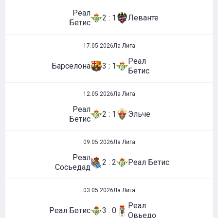
Реал
2 : 1
Леванте
Бетис
17.05.2026
Ла Лига
Реал
Барселона
3 : 1
Бетис
12.05.2026
Ла Лига
Реал
2 : 1
Эльче
Бетис
09.05.2026
Ла Лига
Реал
2 : 2
Реал Бетис
Сосьедад
03.05.2026
Ла Лига
Реал
Реал Бетис
3 : 0
Овьедо