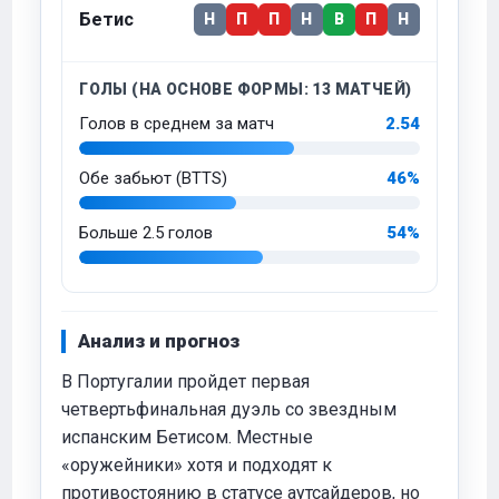
Бетис
Н
П
П
Н
В
П
Н
ГОЛЫ (НА ОСНОВЕ ФОРМЫ: 13 МАТЧЕЙ)
Голов в среднем за матч
2.54
Обе забьют (BTTS)
46%
Больше 2.5 голов
54%
Анализ и прогноз
В Португалии пройдет первая
четвертьфинальная дуэль со звездным
испанским Бетисом. Местные
«оружейники» хотя и подходят к
противостоянию в статусе аутсайдеров, но