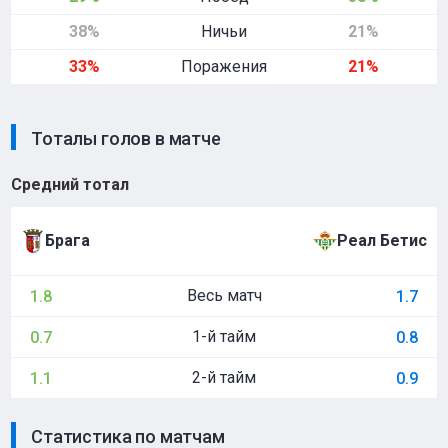
38%
Ничьи
21%
33%
Поражения
21%
Тоталы голов в матче
Средний тотал
Брага
Реал Бетис
Весь матч
1.8
1.7
1-й тайм
0.7
0.8
2-й тайм
1.1
0.9
Статистика по матчам