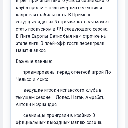
игры. Причиной такого успеха севильского
клуба проста – планомерная селекция и
кадровая стабильность. В Примере
«огурцы» идут на 5 строчке, которая может
стать пропуском в ЛЧ следующего сезона.
В Лиге Европы Бетис был на 4 строчке на
этапе лиги. В плей-офф гости переиграли
Панатинаикос.
Важные данные:
· травмированы перед отчетной игрой Ло
Чельсо и Иско;
· ведущие игроки испанского клуба в
текущем сезоне – Лопес, Натан, Амрабат,
Антони и Эрнандес;
· севильцы проиграли в крайних 3
официальных выездных матчах сезона.