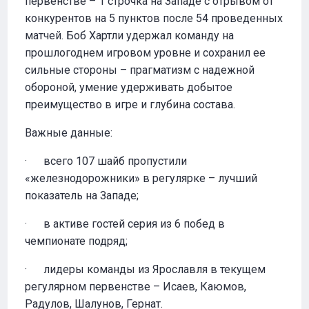
первенстве – 1 строчка на Западе с отрывом от
конкурентов на 5 пунктов после 54 проведенных
матчей. Боб Хартли удержал команду на
прошлогоднем игровом уровне и сохранил ее
сильные стороны – прагматизм с надежной
обороной, умение удерживать добытое
преимущество в игре и глубина состава.
Важные данные:
· всего 107 шайб пропустили
«железнодорожники» в регулярке – лучший
показатель на Западе;
· в активе гостей серия из 6 побед в
чемпионате подряд;
· лидеры команды из Ярославля в текущем
регулярном первенстве – Исаев, Каюмов,
Радулов, Шалунов, Гернат.