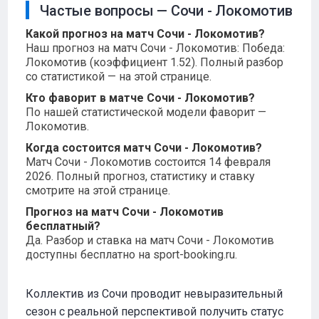
Частые вопросы — Сочи - Локомотив
Какой прогноз на матч Сочи - Локомотив?
Наш прогноз на матч Сочи - Локомотив: Победа:
Локомотив (коэффициент 1.52). Полный разбор
со статистикой — на этой странице.
Кто фаворит в матче Сочи - Локомотив?
По нашей статистической модели фаворит —
Локомотив.
Когда состоится матч Сочи - Локомотив?
Матч Сочи - Локомотив состоится 14 февраля
2026. Полный прогноз, статистику и ставку
смотрите на этой странице.
Прогноз на матч Сочи - Локомотив
бесплатный?
Да. Разбор и ставка на матч Сочи - Локомотив
доступны бесплатно на sport-booking.ru.
Коллектив из Сочи проводит невыразительный
сезон с реальной перспективой получить статус