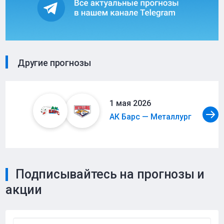
Другие прогнозы
1 мая 2026
АК Барс — Металлург
Подписывайтесь на прогнозы и
акции