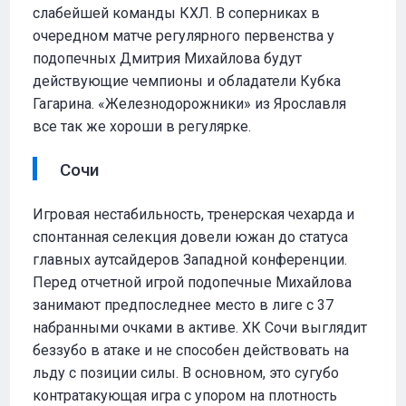
слабейшей команды КХЛ. В соперниках в
очередном матче регулярного первенства у
подопечных Дмитрия Михайлова будут
действующие чемпионы и обладатели Кубка
Гагарина. «Железнодорожники» из Ярославля
все так же хороши в регулярке.
Сочи
Игровая нестабильность, тренерская чехарда и
спонтанная селекция довели южан до статуса
главных аутсайдеров Западной конференции.
Перед отчетной игрой подопечные Михайлова
занимают предпоследнее место в лиге с 37
набранными очками в активе. ХК Сочи выглядит
беззубо в атаке и не способен действовать на
льду с позиции силы. В основном, это сугубо
контратакующая игра с упором на плотность