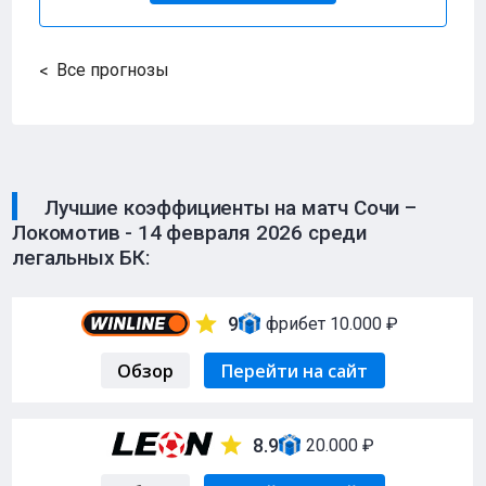
Все прогнозы
Лучшие коэффициенты на матч Сочи –
Локомотив - 14 февраля 2026 среди
легальных БК:
9
фрибет 10.000 ₽
Обзор
Перейти на сайт
8.9
20.000 ₽