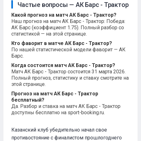
Частые вопросы — АК Барс - Трактор
Какой прогноз на матч АК Барс - Трактор?
Наш прогноз на матч АК Барс - Трактор: Победа:
АК Барс (коэффициент 1.75). Полный разбор со
статистикой — на этой странице.
Кто фаворит в матче АК Барс - Трактор?
По нашей статистической модели фаворит — АК
Барс.
Когда состоится матч АК Барс - Трактор?
Матч АК Барс - Трактор состоится 31 марта 2026.
Полный прогноз, статистику и ставку смотрите на
этой странице.
Прогноз на матч АК Барс - Трактор
бесплатный?
Да. Разбор и ставка на матч АК Барс - Трактор
доступны бесплатно на sport-booking.ru.
Казанский клуб убедительно начал свое
противостояние с финалистом прошлогоднего