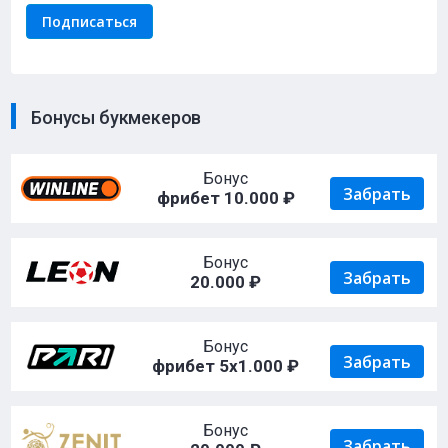
Бонусы букмекеров
Бонус
Забрать
фрибет 10.000 ₽
Бонус
Забрать
20.000 ₽
Бонус
Забрать
фрибет 5х1.000 ₽
Бонус
Забрать