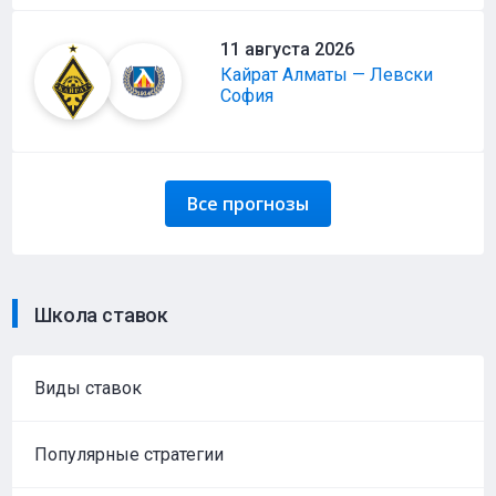
11 августа 2026
Кайрат Алматы — Левски
София
Все прогнозы
Школа ставок
Виды ставок
Популярные стратегии