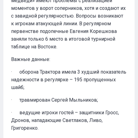
медведи» имеют проблемы с реализацией
моментов у ворот соперников, хотя и создают их
с завидной регулярностью. Вопросы возникают
к игрокам атакующей линии. В регулярном
первенстве подопечные Евгения Корешкова
заняли только 6 место в итоговой турнирной
таблице на Востоке.
Важные данные:
· оборона Трактора имела 3 худший показатель
надежности в регулярке – 195 пропущенных
шайб;
· травмирован Сергей Мыльников;
· ведущие игроки гостей – защитники Гросс,
Дронов, нападающие Светлаков, Ливо,
Григоренко.