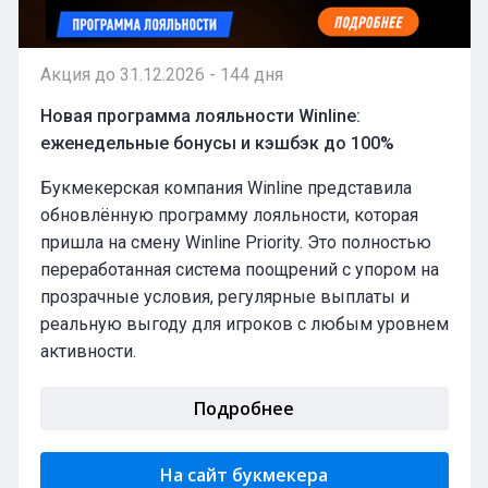
Акция до 31.12.2026 - 144 дня
Новая программа лояльности Winline:
еженедельные бонусы и кэшбэк до 100%
Букмекерская компания Winline представила
обновлённую программу лояльности, которая
пришла на смену Winline Priority. Это полностью
переработанная система поощрений с упором на
прозрачные условия, регулярные выплаты и
реальную выгоду для игроков с любым уровнем
активности.
Подробнее
На сайт букмекера