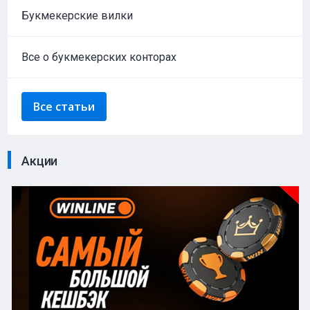
Букмекерские вилки
Все о букмекерских конторах
Все статьи
Акции