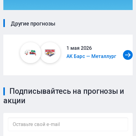
Другие прогнозы
1 мая 2026
АК Барс — Металлург
Подписывайтесь на прогнозы и
акции