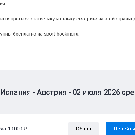
ия.
ный прогноз, статистику и ставку смотрите на этой странице
упны бесплатно на sport-booking.ru.
спания - Австрия - 02 июля 2026 ср
Обзор
Перейти
ет 10.000 ₽