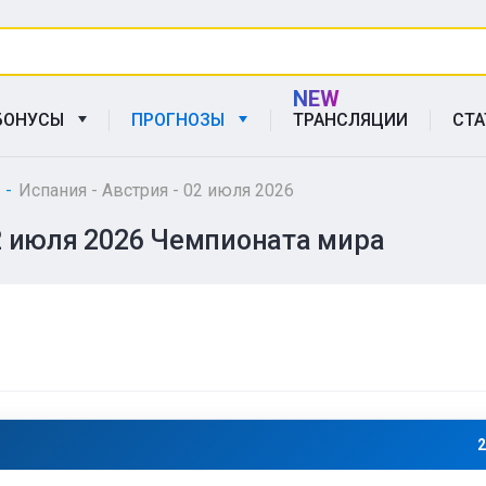
NEW
БОНУСЫ
ПРОГНОЗЫ
ТРАНСЛЯЦИИ
СТА
Испания - Австрия - 02 июля 2026
02 июля 2026 Чемпионата мира
2 июля 2026
2