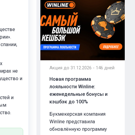
ществе
рии».
спании,
х
Акция до 31.12.2026 - 146 дней
нирах не
ущество и
Новая программа
лояльности Winline:
еженедельные бонусы и
стей и
кэшбэк до 100%
ным
ство.
Букмекерская компания
Winline представила
обновлённую программу