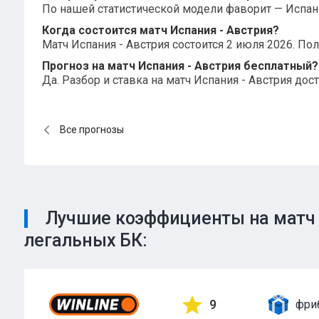
По нашей статистической модели фаворит — Испан
Когда состоится матч Испания - Австрия?
Матч Испания - Австрия состоится 2 июля 2026. Пол
Прогноз на матч Испания - Австрия бесплатный?
Да. Разбор и ставка на матч Испания - Австрия дост
Все прогнозы
Лучшие коэффициенты на матч И
легальных БК:
9
фриб