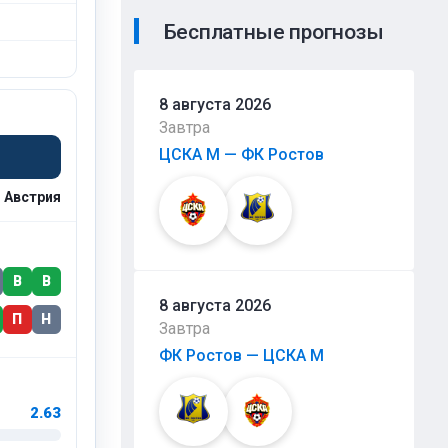
Бесплатные прогнозы
8 августа 2026
Завтра
ЦСКА М — ФК Ростов
Австрия
В
В
8 августа 2026
П
Н
Завтра
ФК Ростов — ЦСКА М
2.63