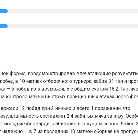
ичной форме, продемонстрировав впечатляющие результаты
бед в 10 матчах отборочного турнира, забив 31 гол и про
ка — 5 побед из 5 возможных с общим счетом 18:2. Тактич
на контроле мяча и быстрых позиционных атаках через фла
ржали 12 побед при 2 ничьих и всего 1 поражении, что
зультативность составляет 2,4 забитых мяча за игру. Особ
ют молодые форварды, забившие в текущем сезоне более 
 надежно — в 7 из последних 10 матчей сборная не пропуск