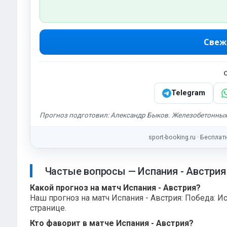
Свеж
Telegram
Прогноз подготовил: Александр Быков. Железобетонных 
sport-booking.ru · Беспла
Частые вопросы — Испания - Австрия
Какой прогноз на матч Испания - Австрия?
Наш прогноз на матч Испания - Австрия: Победа: Ис
странице.
Кто фаворит в матче Испания - Австрия?