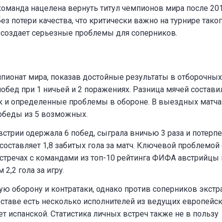
манда нацелена вернуть титул чемпионов мира после 201
ез потери качества, что критически важно на турнире таког
 создает серьезные проблемы для соперников.
пионат мира, показав достойные результаты в отборочных 
побед при 1 ничьей и 2 поражениях. Разница мячей составил
ак и определенные проблемы в обороне. В выездных матча
обеды из 5 возможных.
стрии одержала 6 побед, сыграла вничью 3 раза и потерпе
оставляет 1,8 забитых гола за матч. Ключевой проблемой 
встречах с командами из топ-10 рейтинга ФИФА австрийцы 
2,2 гола за игру.
ю оборону и контратаки, однако против соперников экстр
составе есть несколько исполнителей из ведущих европейс
т испанской. Статистика личных встреч также не в пользу