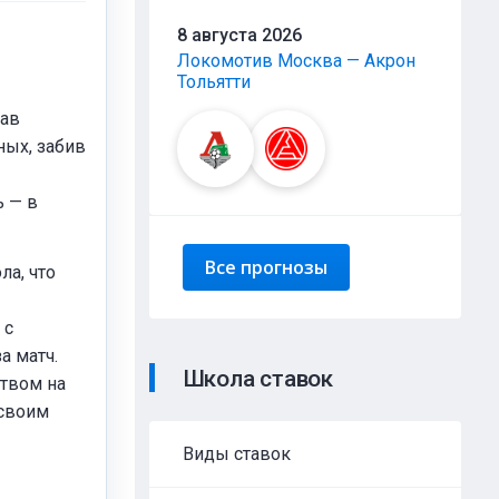
8 августа 2026
Локомотив Москва — Акрон
Тольятти
вав
ых, забив
 — в
Все прогнозы
ла, что
 с
а матч.
Школа ставок
твом на
 своим
Виды ставок