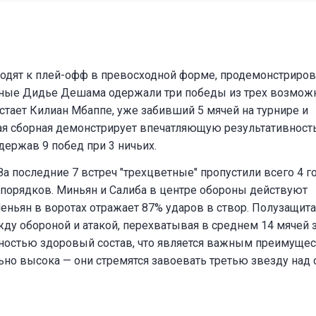
одят к плей-офф в превосходной форме, продемонстриро
чные Дидье Дешама одержали три победы из трех возможн
истает Килиан Мбаппе, уже забивший 5 мячей на турнире и
я сборная демонстрирует впечатляющую результативность
держав 9 побед при 3 ничьих.
а последние 7 встреч "трехцветные" пропустили всего 4 го
порядков. Миньян и Салиба в центре обороны действуют
ньян в воротах отражает 87% ударов в створ. Полузащита
у обороной и атакой, перехватывая в среднем 14 мячей з
ностью здоровый состав, что является важным преимущес
но высока — они стремятся завоевать третью звезду над