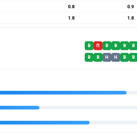
0.8
0.9
1.8
1.8
В
П
В
В
В
В
В
В
Н
Н
В
В