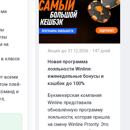
ыми
ны
узы
м на
Акция до 31.12.2026 - 147 дней
 в классе
Новая программа
лояльности Winline:
еженедельные бонусы и
ют всеми
кэшбэк до 100%
том плей-
команд и
Букмекерская компания
л,
Winline представила
.
обновлённую программу
лояльности, которая пришла
на смену Winline Priority. Это