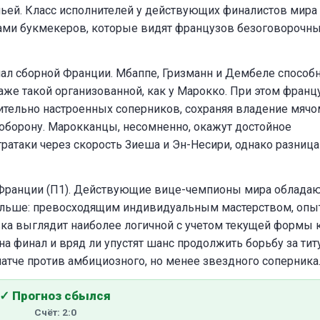
ьей. Класс исполнителей у действующих финалистов мира
ками букмекеров, которые видят французов безоговорочн
л сборной Франции. Мбаппе, Гризманн и Дембеле способ
же такой организованной, как у Марокко. При этом франц
ительно настроенных соперников, сохраняя владение мячо
оборону. Марокканцы, несомненно, окажут достойное
ратаки через скорость Зиеша и Эн-Несири, однако разница
а Франции (П1). Действующие вице-чемпионы мира облада
льше: превосходящим индивидуальным мастерством, опы
авка выглядит наиболее логичной с учетом текущей формы 
 финал и вряд ли упустят шанс продолжить борьбу за титу
атче против амбициозного, но менее звездного соперника
✓ Прогноз сбылся
Счёт: 2:0