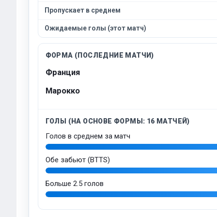
Пропускает в среднем
Ожидаемые голы (этот матч)
ФОРМА (ПОСЛЕДНИЕ МАТЧИ)
Франция
Марокко
ГОЛЫ (НА ОСНОВЕ ФОРМЫ: 16 МАТЧЕЙ)
Голов в среднем за матч
Обе забьют (BTTS)
Больше 2.5 голов