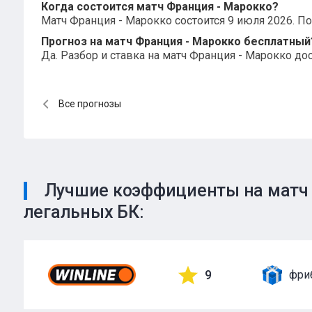
Когда состоится матч Франция - Марокко?
Матч Франция - Марокко состоится 9 июля 2026. Пол
Прогноз на матч Франция - Марокко бесплатный
Да. Разбор и ставка на матч Франция - Марокко дост
Все прогнозы
Лучшие коэффициенты на матч Ф
легальных БК:
9
фриб