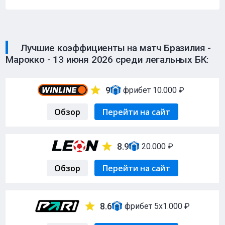
Лучшие коэффициенты на матч Бразилия -
Марокко - 13 июня 2026 среди легальных БК:
9
фрибет 10.000 ₽
Обзор
Перейти на сайт
8.9
20.000 ₽
Обзор
Перейти на сайт
8.6
фрибет 5х1.000 ₽