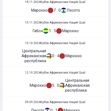
18.11.2024
Кубок Африканских Наций Qual.
Марокко
7 : 0
Лесото
15.11.2024
Кубок Африканских Наций Qual.
Габон
1 : 5
Марокко
15.10.2024
Кубок Африканских Наций Qual.
Центральная
Африканская
0 : 4
Марокко
республика
12.10.2024
Кубок Африканских Наций Qual.
Центральная
Марокко
5 : 0
Африканская
республика
09.09.2024
Кубок Африканских Наций Qual.
Лесото
0 : 1
Марокко