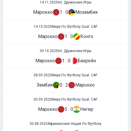
14.11.2025
Int. Дружеские Игры
Марокко
1 : 0
Мозамбик
14.10.2025
Мира По Футболу Qual. CAF
Марокко
1 : 0
Конго
09.10.2025
Int. Дружеские Игры
Марокко
1 : 0
Бахрейн
08.09.2025
Мира По Футболу Qual. CAF
Замбия
0 : 2
Марокко
05.09.2025
Мира По Футболу Qual. CAF
Марокко
5 : 0
Нигер
30.08.2025
Африканских Наций По Футболу