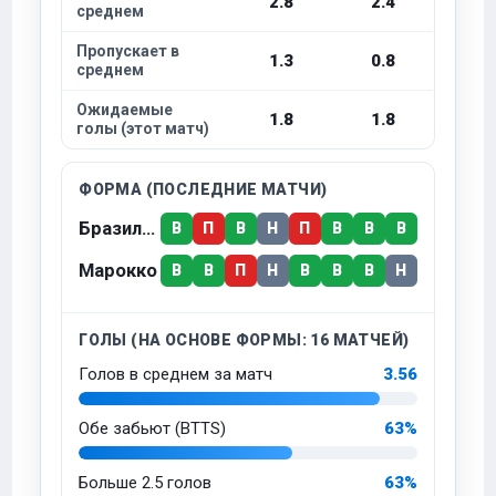
2.8
2.4
среднем
Пропускает в
1.3
0.8
среднем
Ожидаемые
1.8
1.8
голы (этот матч)
ФОРМА (ПОСЛЕДНИЕ МАТЧИ)
Бразилия
В
П
В
Н
П
В
В
В
Марокко
В
В
П
Н
В
В
В
Н
ГОЛЫ (НА ОСНОВЕ ФОРМЫ: 16 МАТЧЕЙ)
Голов в среднем за матч
3.56
Обе забьют (BTTS)
63%
Больше 2.5 голов
63%