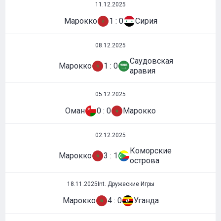
11.12.2025
Марокко
1 : 0
Сирия
08.12.2025
Саудовская
Марокко
1 : 0
аравия
05.12.2025
Оман
0 : 0
Марокко
02.12.2025
Коморские
Марокко
3 : 1
острова
18.11.2025
Int. Дружеские Игры
Марокко
4 : 0
Уганда