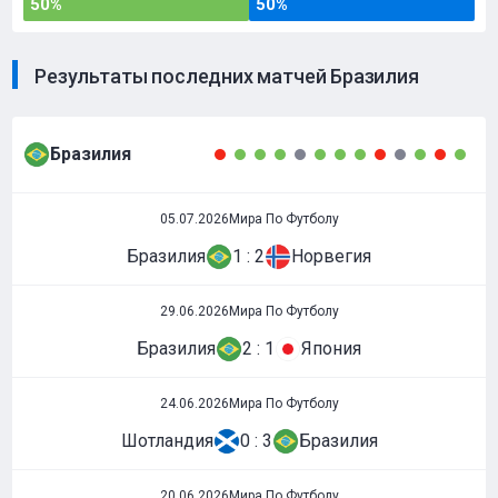
50%
50%
Результаты последних матчей Бразилия
Бразилия
05.07.2026
Мира По Футболу
Бразилия
1 : 2
Норвегия
29.06.2026
Мира По Футболу
Бразилия
2 : 1
Япония
24.06.2026
Мира По Футболу
Шотландия
0 : 3
Бразилия
20.06.2026
Мира По Футболу