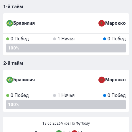
1-й тайм
Бразилия
Марокко
0 Побед
1 Ничья
0 Побед
100%
2-й тайм
Бразилия
Марокко
0 Побед
1 Ничья
0 Побед
100%
13.06.2026
Мира По Футболу