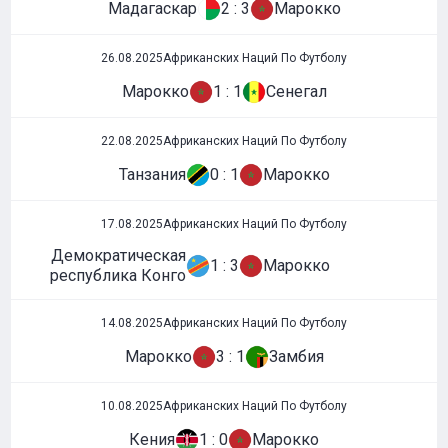
Мадагаскар
2 : 3
Марокко
26.08.2025
Африканских Наций По Футболу
Марокко
1 : 1
Сенегал
22.08.2025
Африканских Наций По Футболу
Танзания
0 : 1
Марокко
17.08.2025
Африканских Наций По Футболу
Демократическая
1 : 3
Марокко
республика Конго
14.08.2025
Африканских Наций По Футболу
Марокко
3 : 1
Замбия
10.08.2025
Африканских Наций По Футболу
Кения
1 : 0
Марокко