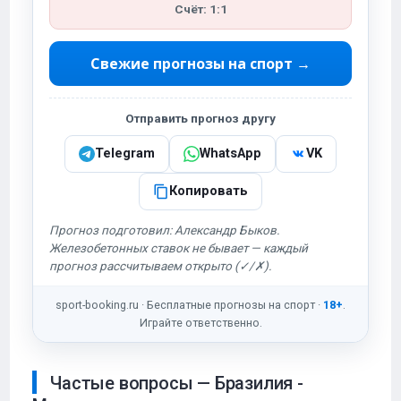
Счёт: 1:1
Свежие прогнозы на спорт →
Отправить прогноз другу
Telegram
WhatsApp
VK
Копировать
Прогноз подготовил: Александр Быков.
Железобетонных ставок не бывает — каждый
прогноз рассчитываем открыто (✓/✗).
sport-booking.ru · Бесплатные прогнозы на спорт ·
18+
.
Играйте ответственно.
Частые вопросы — Бразилия -