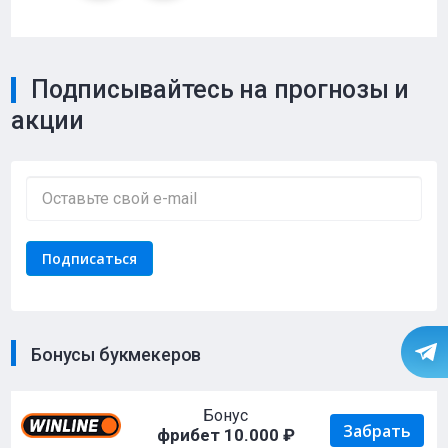
Подписывайтесь на прогнозы и
акции
Бонусы букмекеров
Бонус
Забрать
фрибет 10.000 ₽