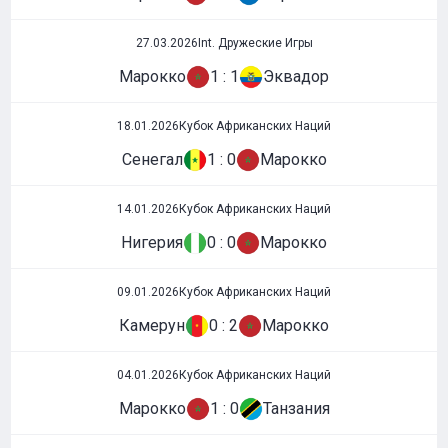
27.03.2026
Int. Дружеские Игры
Марокко
1 : 1
Эквадор
18.01.2026
Кубок Африканских Наций
Сенегал
1 : 0
Марокко
14.01.2026
Кубок Африканских Наций
Нигерия
0 : 0
Марокко
09.01.2026
Кубок Африканских Наций
Камерун
0 : 2
Марокко
04.01.2026
Кубок Африканских Наций
Марокко
1 : 0
Танзания