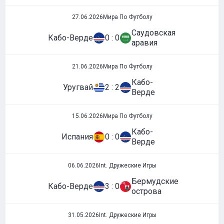
27.06.2026
Мира По Футболу
Саудовская
Кабо-Верде
0 : 0
аравия
21.06.2026
Мира По Футболу
Кабо-
Уругвай
2 : 2
Верде
15.06.2026
Мира По Футболу
Кабо-
Испания
0 : 0
Верде
06.06.2026
Int. Дружеские Игры
Бермудские
Кабо-Верде
3 : 0
острова
31.05.2026
Int. Дружеские Игры