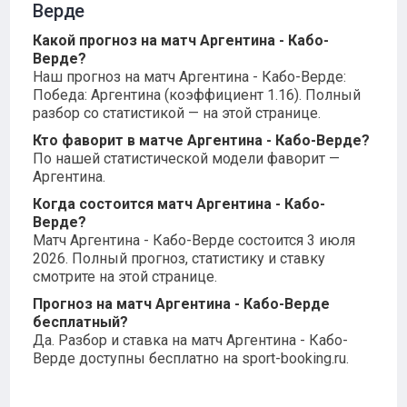
Верде
Какой прогноз на матч Аргентина - Кабо-
Верде?
Наш прогноз на матч Аргентина - Кабо-Верде:
Победа: Аргентина (коэффициент 1.16). Полный
разбор со статистикой — на этой странице.
Кто фаворит в матче Аргентина - Кабо-Верде?
По нашей статистической модели фаворит —
Аргентина.
Когда состоится матч Аргентина - Кабо-
Верде?
Матч Аргентина - Кабо-Верде состоится 3 июля
2026. Полный прогноз, статистику и ставку
смотрите на этой странице.
Прогноз на матч Аргентина - Кабо-Верде
бесплатный?
Да. Разбор и ставка на матч Аргентина - Кабо-
Верде доступны бесплатно на sport-booking.ru.