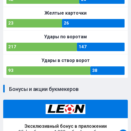
Желтые карточки
23
26
Удары по воротам
217
147
Удары в створ ворот
93
38
Бонусы и акции букмекеров
Эксклюзивный бонус в приложении