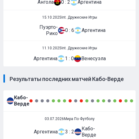
Ангола
0 : 2
Аргентина
15.10.2025
Int. Дружеские Игры
Пуэрто-
0 : 6
Аргентина
Рико
11.10.2025
Int. Дружеские Игры
Аргентина
1 : 0
Венесуэла
Результаты последних матчей Кабо-Верде
Кабо-
Верде
03.07.2026
Мира По Футболу
Кабо-
Аргентина
3 : 2
Верде