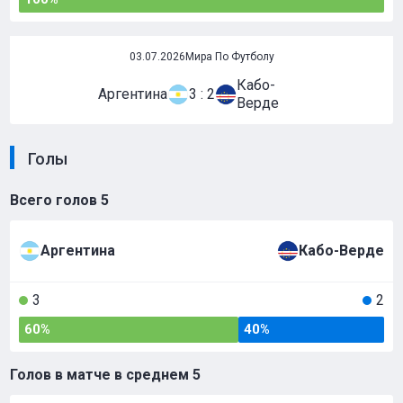
03.07.2026
Мира По Футболу
Кабо-
Аргентина
3 : 2
Верде
Голы
Всего голов
5
Аргентина
Кабо-Верде
3
2
60%
40%
Голов в матче в среднем
5