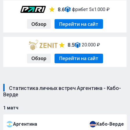
8.6
фрибет 5х1.000 ₽
Обзор
Перейти на сайт
8.5
20.000 ₽
Обзор
Перейти на сайт
Статистика личных встреч Аргентина - Кабо-
Верде
1 матч
Аргентина
Кабо-Верде