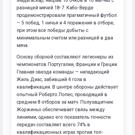
Мадагаскар, набрав 16 очков в 10 матчах с
разницей мячей 18-7. Кабо-Верде
продемонстрировали прагматичный футбол
— 5 побед, 1 ничья и 4 поражения в отборе,
при этом все победы добыты с
минимальным счетом или разницей в два
мяча.
Основу сборной составляют легионеры из
чемпионатов Португалии, Франции и Греции.
Главная звезда команды — нападающий
Жиль Диас, забивший 4 гола в
квалификации. В центре обороны действует
опытный Роберто Лопес, проводящий в
среднем 8 отборов за матч. Полузащитник
Жоржиньо обеспечивает связь между
линиями, однако его показатель точности
передач составляет всего 74% в
квалификационных играх против топ-