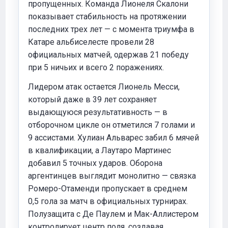
пропущенных. Команда Лионеля Скалони
показывает стабильность на протяжении
последних трех лет — с момента триумфа в
Катаре альбиселесте провели 28
официальных матчей, одержав 21 победу
при 5 ничьих и всего 2 поражениях.
Лидером атак остается Лионель Месси,
который даже в 39 лет сохраняет
выдающуюся результативность — в
отборочном цикле он отметился 7 голами и
9 ассистами. Хулиан Альварес забил 6 мячей
в квалификации, а Лаутаро Мартинес
добавил 5 точных ударов. Оборона
аргентинцев выглядит монолитно — связка
Ромеро-Отаменди пропускает в среднем
0,5 гола за матч в официальных турнирах.
Полузащита с Де Паулем и Мак-Аллистером
контролирует центр поля, создавая