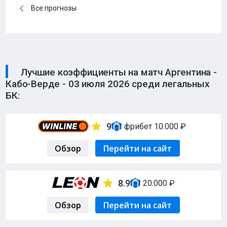
Все прогнозы
Лучшие коэффициенты на матч Аргентина -
Кабо-Верде - 03 июля 2026 среди легальных
БК:
9
фрибет 10.000 ₽
Обзор
Перейти на сайт
8.9
20.000 ₽
Обзор
Перейти на сайт