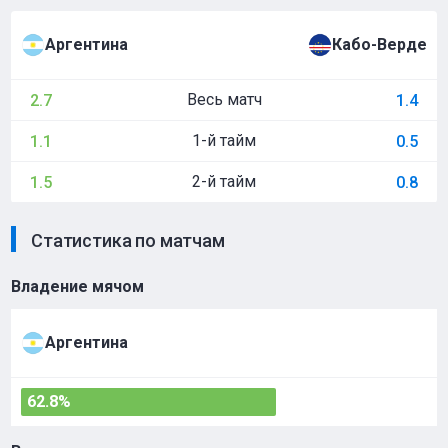
Аргентина
Кабо-Верде
Весь матч
2.7
1.4
1-й тайм
1.1
0.5
2-й тайм
1.5
0.8
Статистика по матчам
Владение мячом
Аргентина
62.8%