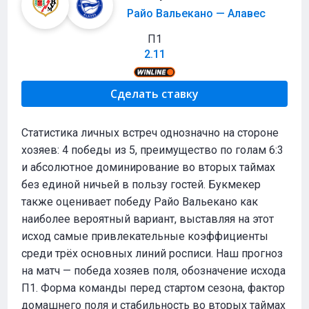
Райо Вальекано — Алавес
П1
2.11
Сделать ставку
Статистика личных встреч однозначно на стороне
хозяев: 4 победы из 5, преимущество по голам 6:3
и абсолютное доминирование во вторых таймах
без единой ничьей в пользу гостей. Букмекер
также оценивает победу Райо Вальекано как
наиболее вероятный вариант, выставляя на этот
исход самые привлекательные коэффициенты
среди трёх основных линий росписи. Наш прогноз
на матч — победа хозяев поля, обозначение исхода
П1. Форма команды перед стартом сезона, фактор
домашнего поля и стабильность во вторых таймах