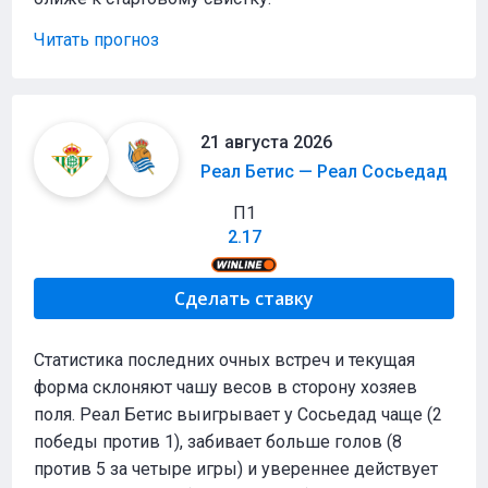
Читать прогноз
21 августа 2026
Реал Бетис — Реал Сосьедад
П1
2.17
Сделать ставку
Статистика последних очных встреч и текущая
форма склоняют чашу весов в сторону хозяев
поля. Реал Бетис выигрывает у Сосьедад чаще (2
победы против 1), забивает больше голов (8
против 5 за четыре игры) и увереннее действует