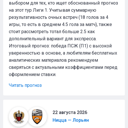
выбором для тех, кто ищет обоснованный прогноз
на этот тур Лиги 1. Учитывая суммарную
результативность очных встреч (18 голов за 4
игры, то есть в среднем 4.5 гола за матч), также
стоит рассмотреть тотал больше 2.5 как
дополнительный вариант для экспресса.
Итоговый прогноз: победа ПСЖ (П1) с высокой
уверенностью в основе, а любителям бесплатных
аналитических материалов рекомендуем
сверяться с актуальными коэффициентами перед
оформлением ставки.
Читать прогноз
22 августа 2026
Ницца — Лорьян