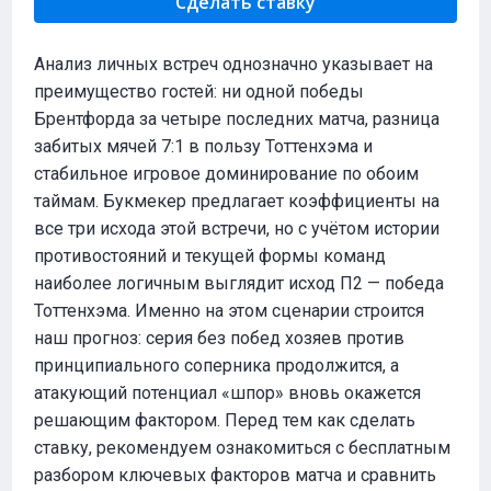
Сделать ставку
Анализ личных встреч однозначно указывает на
преимущество гостей: ни одной победы
Брентфорда за четыре последних матча, разница
забитых мячей 7:1 в пользу Тоттенхэма и
стабильное игровое доминирование по обоим
таймам. Букмекер предлагает коэффициенты на
все три исхода этой встречи, но с учётом истории
противостояний и текущей формы команд
наиболее логичным выглядит исход П2 — победа
Тоттенхэма. Именно на этом сценарии строится
наш прогноз: серия без побед хозяев против
принципиального соперника продолжится, а
атакующий потенциал «шпор» вновь окажется
решающим фактором. Перед тем как сделать
ставку, рекомендуем ознакомиться с бесплатным
разбором ключевых факторов матча и сравнить