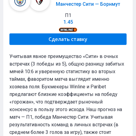
Манчестер Сити — Борнмут
П1
1.45
Сделать ставку
Учитывая явное преимущество «Сити» в очных
встречах (3 победы из 5), общую разницу забитых
мячей 10:6 и уверенную статистику во вторых
таймах, фаворитом матча выглядит именно
хозяева поля. Букмекеры Winline и Paribet
предлагают близкие коэффициенты на победу
«горожан», что подтверждает рыночный
консенсус в пользу этого исхода. Наш прогноз на
матч — П1, победа Манчестер Сити. Учитывая
результативность команд в личных встречах (в
среднем более 3 голов за игру), также стоит