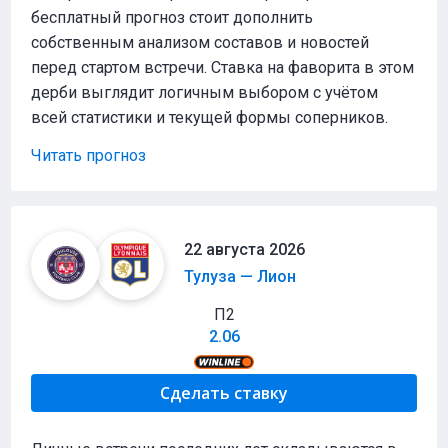
бесплатный прогноз стоит дополнить
собственным анализом составов и новостей
перед стартом встречи. Ставка на фаворита в этом
дерби выглядит логичным выбором с учётом
всей статистики и текущей формы соперников.
Читать прогноз
22 августа 2026
Тулуза — Лион
П2
2.06
Сделать ставку