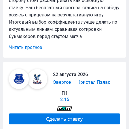
сторону стоит рассматривать как основную
ставку. Наш бесплатный прогноз: ставка на победу
хозяев с прицелом на результативную игру.
Итоговый выбор коэффициента лучше делать по
актуальным линиям, сравнивая котировки
букмекеров перед стартом матча.
Читать прогноз
22 августа 2026
Эвертон — Кристал Пэлас
П1
2.15
Сделать ставку