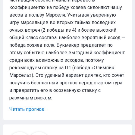
коэффициентах на победу хозяев склоняют чашу
весов в пользу Марселя. Учитывая уверенную
игру марсельцев во вторых таймах последних
очных встреч (2 победы из 4) и более высокий
общий класс состава, наиболее вероятный исход —
победа хозяев поля. Букмекер предлагает по
этому событию наиболее выгодный коэффициент
среди всех возможных исходов, поэтому
рекомендуем ставку на П1 (победа «Олимпик
Марсель»). Это удачный вариант для тех, кто хочет
получить бесплатный прогноз перед стартом тура
и превратить его в осознанную ставку с
разумным риском.
Читать прогноз