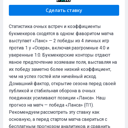
Сделать ставку
Статистика очных встреч и коэффициенты
букмекеров сходятся в одном: фаворитом матча
выступает «Ланс» — 2 победы из 4 личных игр
против 1 у «Осера», включая разгромные 4:0 и
уверенные 1:0. Букмекерские конторы отдают
явное предпочтение хозяевам поля, выставляя на
их победу заметно более низкий коэффициент,
чем на успех гостей или ничейный исход.
Домашний фактор, открытие сезона перед своей
публикой и стабильная оборона в очных
поединках усиливают позиции «Ланса». Наш
прогноз на матч — победа «Ланса» (П1).
Рекомендуем рассмотреть эту ставку как
основную, а перед стартом матча свериться с
бесплатным прогнозом аналитиков и сравнить