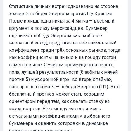
Статистика личных встреч однозначно на стороне
хозяев: 3 победы Эвертона против 0 у Кристал
Пэлас и лишь одна ничья за 4 матча — весомый
аргумент в пользу мерсисайдцев. Букмекер
оценивает победу Эвертона как наиболее
вероятный исход, предлагая на неё наименьший
коэффициент среди трёх основных рынков, тогда
как коэффициенты на ничью и на победу гостей
заметно выше. С учётом преимущества своего
поля, лучшей результативности (8 забитых мячей
против 5) и уверенной игры во вторых таймах,
наш прогноз на матч — победа Эвертона (П1). Этот
бесплатный прогноз может стать хорошим
ориентиром перед тем, как сделать ставку на
исход встречи. Рекомендуем свериться с
актуальными коэффициентами у выбранного
букмекера и оценить котировки в динамике
ближе к стартовому свистку.