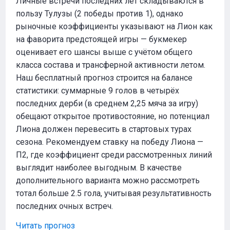
Личные встречи последних лет складываются в
пользу Тулузы (2 победы против 1), однако
рыночные коэффициенты указывают на Лион как
на фаворита предстоящей игры — букмекер
оценивает его шансы выше с учётом общего
класса состава и трансферной активности летом.
Наш бесплатный прогноз строится на балансе
статистики: суммарные 9 голов в четырёх
последних дерби (в среднем 2,25 мяча за игру)
обещают открытое противостояние, но потенциал
Лиона должен перевесить в стартовых турах
сезона. Рекомендуем ставку на победу Лиона —
П2, где коэффициент среди рассмотренных линий
выглядит наиболее выгодным. В качестве
дополнительного варианта можно рассмотреть
тотал больше 2.5 гола, учитывая результативность
последних очных встреч.
Читать прогноз