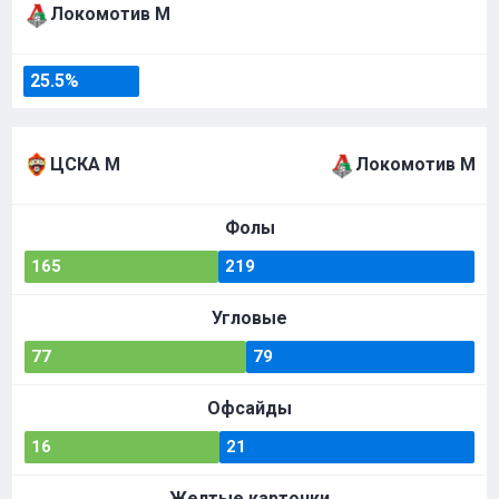
Локомотив М
25.5%
ЦСКА М
Локомотив М
Фолы
165
219
Угловые
77
79
Офсайды
16
21
Желтые карточки