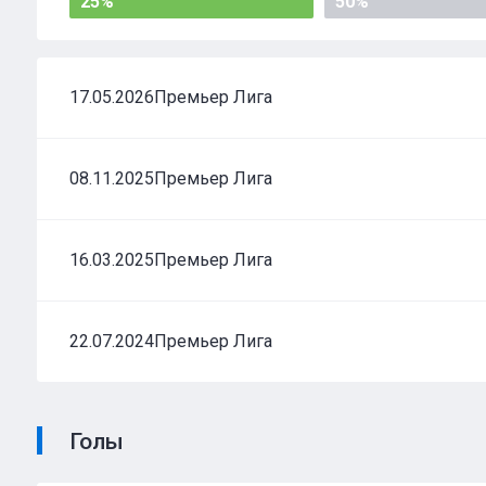
25%
50%
17.05.2026
Премьер Лига
08.11.2025
Премьер Лига
16.03.2025
Премьер Лига
22.07.2024
Премьер Лига
Голы