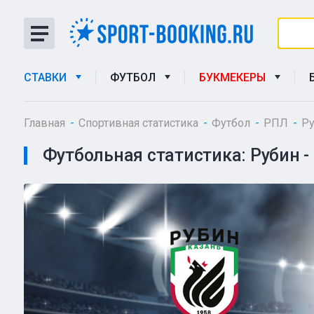
СТАВКИ
ФУТБОЛ
БУКМЕКЕРЫ
Главная
Спортивная статистика
Футбол
РПЛ
Ру
Футбольная статистика: Рубин -