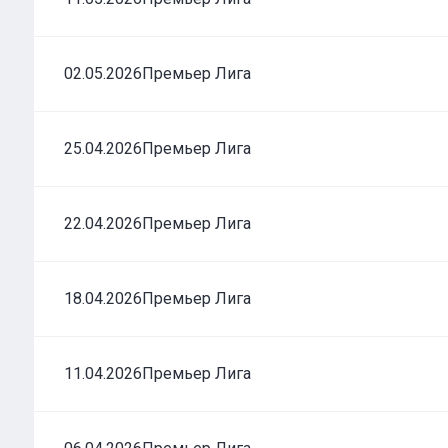
02.05.2026
Премьер Лига
25.04.2026
Премьер Лига
22.04.2026
Премьер Лига
18.04.2026
Премьер Лига
11.04.2026
Премьер Лига