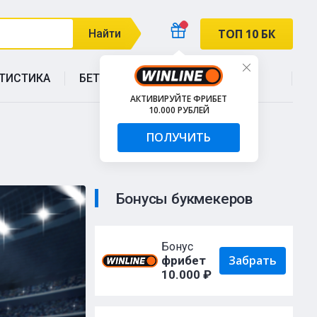
ТОП 10 БК
Найти
ТИСТИКА
БЕТТИНГ-ЦЕНТР
...
АКТИВИРУЙТЕ ФРИБЕТ
10.000 РУБЛЕЙ
ПОЛУЧИТЬ
Бонусы букмекеров
Бонус
Забрать
фрибет
10.000 ₽