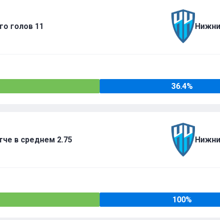
го голов
11
Нижни
36.4%
тче в среднем
2.75
Нижни
100%