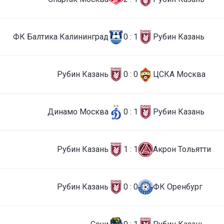
ФК Балтика Калининград
0 : 1
Рубин Казань
Рубин Казань
0 : 0
ЦСКА Москва
Динамо Москва
0 : 1
Рубин Казань
Рубин Казань
1 : 1
Акрон Тольятти
Рубин Казань
0 : 0
ФК Оренбург