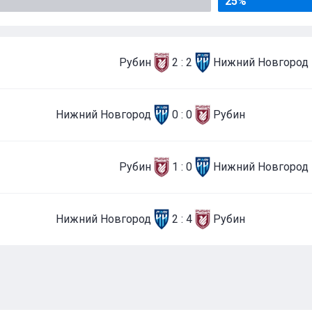
25%
Рубин
2 : 2
Нижний Новгород
Нижний Новгород
0 : 0
Рубин
Рубин
1 : 0
Нижний Новгород
Нижний Новгород
2 : 4
Рубин