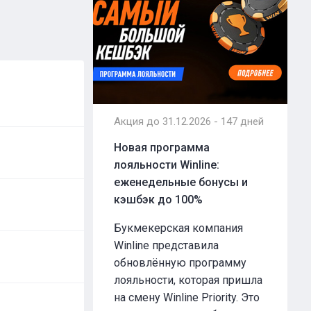
Акция до 31.12.2026 - 147 дней
Новая программа
лояльности Winline:
еженедельные бонусы и
кэшбэк до 100%
Букмекерская компания
Winline представила
обновлённую программу
лояльности, которая пришла
на смену Winline Priority. Это