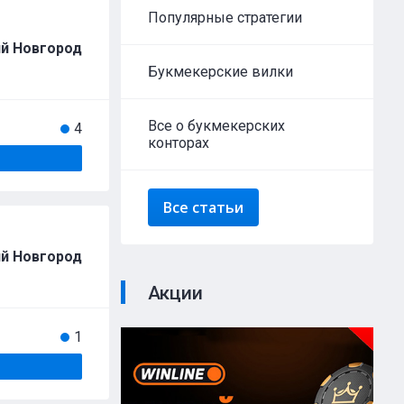
Популярные стратегии
й Новгород
Букмекерские вилки
Все о букмекерских
4
конторах
Все статьи
й Новгород
Акции
1