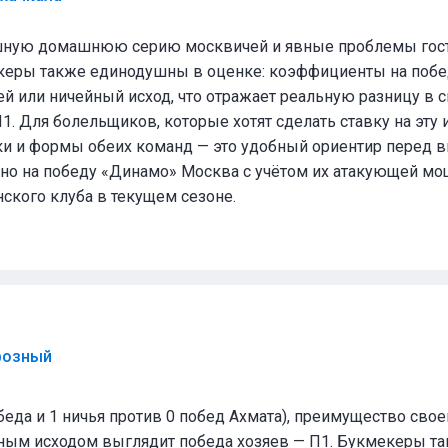
ышную домашнюю серию москвичей и явные проблемы гост
екеры также единодушны в оценке: коэффициенты на побе
ей или ничейный исход, что отражает реальную разницу в с
1. Для болельщиков, которые хотят сделать ставку на эту и
ики и формы обеих команд — это удобный ориентир перед 
но на победу «Динамо» Москва с учётом их атакующей мо
нского клуба в текущем сезоне.
розный
еда и 1 ничья против 0 побед Ахмата), преимущество свое
чным исходом выглядит победа хозяев — П1. Букмекеры т