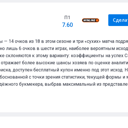
П1
Сдела
7.60
 14 очков из 18 в этом сезоне и три «сухих» матча подря
но лишь 6 очков в шести играх, наиболее вероятным исхо
же склоняются к этому варианту: коэффициенты на успех 
то отражает более высокие шансы хозяев по оценке аналит
риска, доступен бесплатный купон именно под этот исход. 
обоснованной с точки зрения статистики, текущей формы и
адёжного букмекера, выбрав максимальный из представл