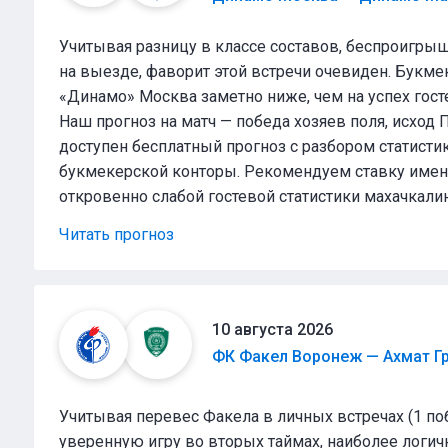
Учитывая разницу в классе составов, беспроигр
на выезде, фаворит этой встречи очевиден. Букм
«Динамо» Москва заметно ниже, чем на успех гост
Наш прогноз на матч — победа хозяев поля, исход П
доступен бесплатный прогноз с разбором статист
букмекерской конторы. Рекомендуем ставку имен
откровенно слабой гостевой статистики махачкали
Читать прогноз
10 августа 2026
ФК Факел Воронеж — Ахмат Г
Учитывая перевес Факела в личных встречах (1 поб
уверенную игру во вторых таймах, наиболее логи