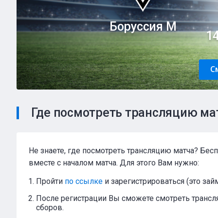
Боруссия М
1
С
Где посмотреть трансляцию мат
Не знаете, где посмотреть трансляцию матча? Бесп
вместе с началом матча. Для этого Вам нужно:
Пройти
по ссылке
и зарегистрироваться (это за
После регистрации Вы сможете смотреть транс
сборов.