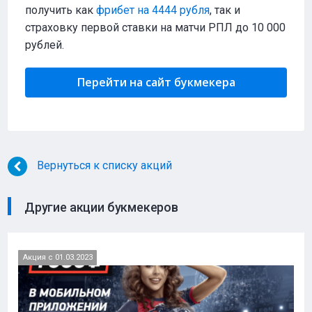
получить как
фрибет на 4444 рубля
, так и
страховку первой ставки на матчи РПЛ до 10 000
рублей.
Перейти на сайт букмекера
Вернуться к списку акций
Другие акции букмекеров
Акция с 01.03.2023