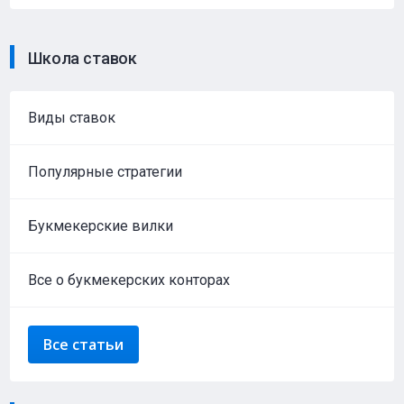
Школа ставок
Виды ставок
Популярные стратегии
Букмекерские вилки
Все о букмекерских конторах
Все статьи