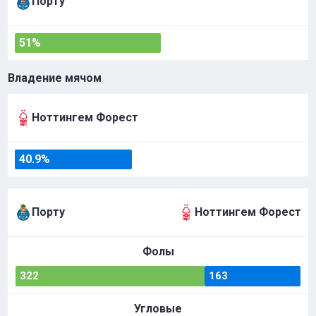
Порту
51%
Владение мячом
Ноттингем Форест
40.9%
Порту
Ноттингем Форест
Фолы
322
163
Угловые