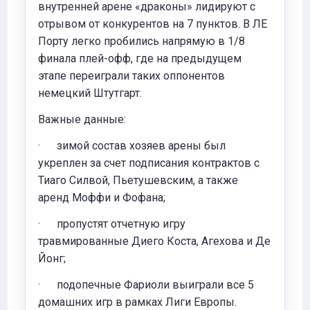
внутренней арене «драконы» лидируют с
отрывом от конкурентов на 7 пунктов. В ЛЕ
Порту легко пробились напрямую в 1/8
финала плей-офф, где на предыдущем
этапе переиграли таких оппонентов
немецкий Штутгарт.
Важные данные:
· зимой состав хозяев арены был
укреплен за счет подписания контрактов с
Тиаго Силвой, Пьетушевским, а также
аренд Моффи и Фофана;
· пропустят отчетную игру
травмированные Диего Коста, Агехова и Де
Йонг;
· подопечные Фариоли выиграли все 5
домашних игр в рамках Лиги Европы.