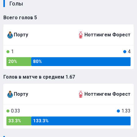
Голы
Всего голов
5
Порту
Ноттингем Форест
1
4
20%
80%
Голов в матче в среднем
1.67
Порту
Ноттингем Форест
0.33
1.33
33.3%
133.3%