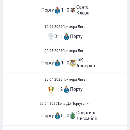
Санта
Порту
1 : 0
Клара
10.05.2026
Примера Лига
3 : 1
Порту
02.05.2026
Примера Лига
ФК
Порту
1 : 0
Алверка
26.04.2026
Примера Лига
1 : 2
Порту
22.04.2026
Тача Де Португалия
Спортинг
Порту
0 : 0
Лиссабон