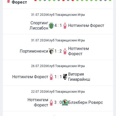
Форест
31.07.2026
Клуб Товарищеские Игры
Спортинг
4 : 1
Ноттингем Форест
Лиссабон
31.07.2026
Клуб Товарищеские Игры
Ноттингем
Портимоненси
1 : 2
Форест
26.07.2026
Клуб Товарищеские Игры
Витория
Ноттингем Форест
1 : 1
Гимарайнш
22.07.2026
Клуб Товарищеские Игры
Ноттингем
3 : 0
Блэкберн Роверс
Форест