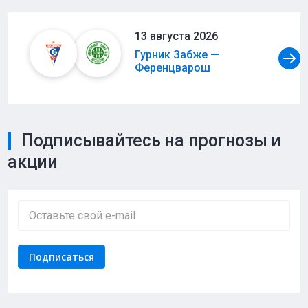
13 августа 2026
Гурник Забже —
Ференцварош
Подписывайтесь на прогнозы и
акции