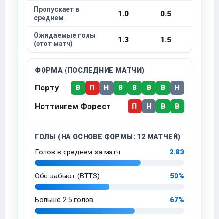
Пропускает в
1.0
0.5
среднем
Ожидаемые голы
1.3
1.5
(этот матч)
ФОРМА (ПОСЛЕДНИЕ МАТЧИ)
Порту
В
П
Н
В
В
В
В
Н
Ноттингем Форест
П
Н
В
В
ГОЛЫ (НА ОСНОВЕ ФОРМЫ: 12 МАТЧЕЙ)
Голов в среднем за матч
2.83
Обе забьют (BTTS)
50%
Больше 2.5 голов
67%