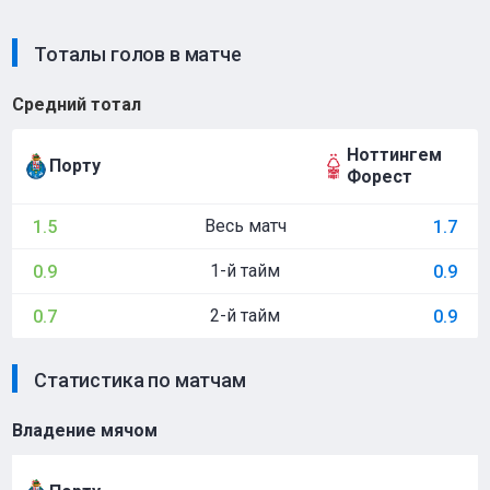
Тоталы голов в матче
Средний тотал
Ноттингем
Порту
Форест
Весь матч
1.5
1.7
1-й тайм
0.9
0.9
2-й тайм
0.7
0.9
Статистика по матчам
Владение мячом