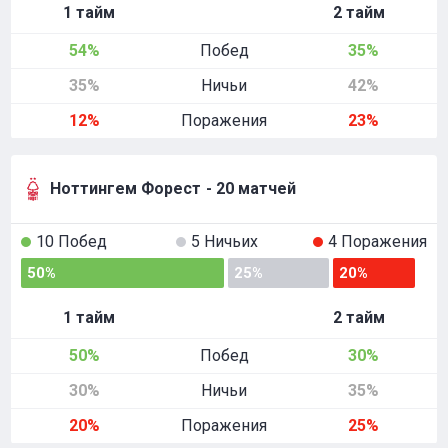
1 тайм
2 тайм
54%
Побед
35%
35%
Ничьи
42%
12%
Поражения
23%
Ноттингем Форест
- 20 матчей
10 Побед
5 Ничьих
4 Поражения
50%
25%
20%
1 тайм
2 тайм
50%
Побед
30%
30%
Ничьи
35%
20%
Поражения
25%