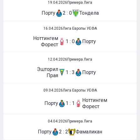
19.04.2026
Примера Лига
Порту
2 : 0
Тондела
16.04.2026
Лига Европы УЕФА
Ноттингем
1 : 0
Порту
Форест
12.04.2026
Примера Лига
Эшторил
1 : 3
Порту
Прая
09.04.2026
Лига Европы УЕФА
Ноттингем
Порту
1 : 1
Форест
04.04.2026
Примера Лига
Порту
2 : 2
Фамаликан